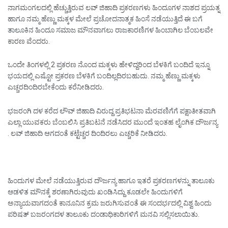
ನಾಗಮಂಗಲದಲ್ಲಿ ಹೆಚ್ಚುತ್ತಿರುವ ಲವ್ ಜಿಹಾದಿ ಪ್ರಕರಣಗಳು ಹಿಂದೂಗಳ ನಾಶದ ಪ್ರಯತ್ನ
ಹಾಗೂ ನಮ್ಮ ಹೆಣ್ಣು ಮಕ್ಕಳ ಮೇಲೆ ಪ್ರಚೋದನಾತ್ಮಕ ಹಿಂಸೆ ನಡೆಯುತ್ತಿದೆ ಈ ಬಗೆ
ತಾಲೂಕಿನ ಹಿಂದೂ ಸಮಾಜ ಮೌನವಾಗಲು ರಾಜಕಾರಣಿಗಳ ಹಿಂಬಾಗಿಲ ಬೆಂಬಲವೇ
ಕಾರಣ ವೆಂದರು.
ಒಂದೇ ತಿಂಗಳಲ್ಲಿ 2 ಪ್ರಕರಣ ನೊಂದ ಮಕ್ಕಳು ಹೇಳಿದ್ದರಿಂದ ಬೆಳಕಿಗೆ ಬಂದಿದೆ ಇನ್ನೂ
ಭಯದಲ್ಲಿ ಎಷ್ಟೋ ಪ್ರಕರಣ ಬೆಳಕಿಗೆ ಬಂದಿಲ್ಲದಿರಬಹುದು. ನಮ್ಮ ಹೆಣ್ಣು ಮಕ್ಕಳು
ಎಚ್ಚರದಿಂದಿರಬೇಕೆಂದು ಕರೆನೀಡಿದರು.
ಭಜರಂಗಿ ದಳ ಕರೆದ ಲೌವ್ ಜಿಹಾದಿ ವಿರುದ್ದ ಪ್ರತಿಭಟನಾ ಮೆರವಣಿಗೆಗೆ ಪಕ್ಷಾತೀತವಾಗಿ
ಎಲ್ಲಾ ಯುವಕರು ಬೆಂಬಲಿಸಿ ಪ್ರತಿಬಟನೆ ನಡೆಸಿದರ ಮುಂದೆ ಇಂತಹ ಲೈಂಗಿಕ ದೌರ್ಜನ್ಯ
. ಲವ್ ಜಿಹಾದಿ ಆಗದಂತೆ ಕಟ್ಟೆಚ್ಚರ ದಿಂದಿರಲು ಎಚ್ಚರಿಕೆ ನೀಡಿದರು.
ಹಿಂದುಗಳ ಮೇಲೆ ನಡೆಯುತ್ತಿರುವ ದೌರ್ಜನ್ಯ ಹಾಗೂ ಇತರೆ ಪ್ರಕರಣಗಳನ್ನು ತಾಲೂಕು
ಆಡಳಿತ ಮೌನಕ್ಕೆ ಶರಣಾಗಿರುವುದು ಖಂಡಿಸಿದ್ದು ಕೂಡಲೇ ಹಿಂದುಗಳಿಗೆ
ಅನ್ಯಾಯವಾಗದಂತೆ ಕಾನೂನಿನ ಕ್ರಮ ಜರುಗಿಸುವಂತೆ ಈ ಸಂದರ್ಭದಲ್ಲಿ ವಿಶ್ವ ಹಿಂದು
ಪರಿಷತ್ ಬಜರಂಗದಳ ತಾಲೂಕು ದಂಡಾಧಿಕಾರಿಗಳಿಗೆ ಮನವಿ ಸಲ್ಲಿಸಲಾಯಿತು.