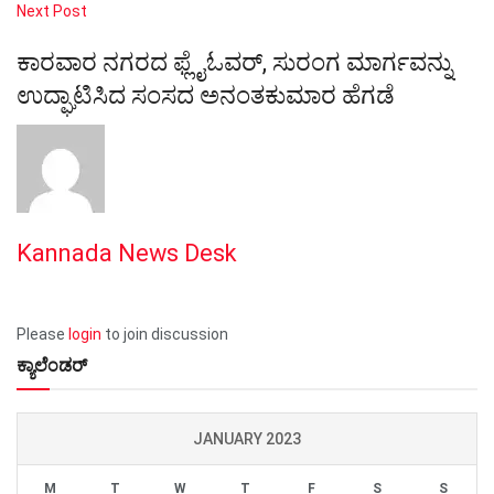
Next Post
ಕಾರವಾರ ನಗರದ ಫ್ಲೈಓವರ್, ಸುರಂಗ ಮಾರ್ಗವನ್ನು
ಉದ್ಘಾಟಿಸಿದ ಸಂಸದ ಅನಂತಕುಮಾರ ಹೆಗಡೆ
Kannada News Desk
Please
login
to join discussion
ಕ್ಯಾಲೆಂಡರ್
JANUARY 2023
M
T
W
T
F
S
S