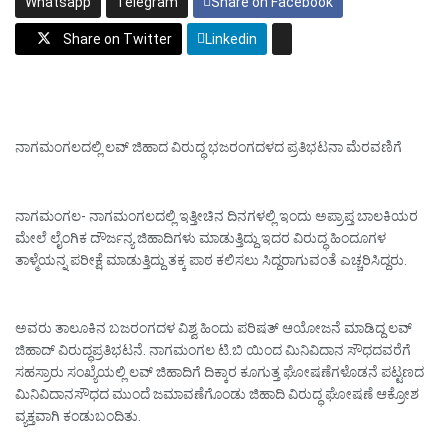
Whatsapp
Telegram
Share on Facebook
Share on Twitter
Linkedin
ನಾಗಮಂಗಲದಲ್ಲಿ ಲವ್ ಜಿಹಾದ ವಿರುದ್ಧ ಭಜರಂಗದಳದ ಪ್ರತಿಭಟನಾ ಮೆರವಣಿಗೆ
ನಾಗಮಂಗಲ- ನಾಗಮಂಗಲದಲ್ಲಿ ಇತ್ತೀಚಿನ ದಿನಗಳಲ್ಲಿ ಇಂದು ಅಪ್ರಾಪ್ತ ಬಾಲಕಿಯರ
ಮೇಲೆ ಲೈಂಗಿಕ ದೌರ್ಜನ್ಯ ಜಿಹಾದಿಗಳು ಮಾಡುತ್ತಿದ್ದು ಇದರ ವಿರುದ್ಧ ಹಿಂದೂಗಳ
ತಾಳ್ಮೆಯನ್ನ ಪರೀಕ್ಷೆ ಮಾಡುತ್ತಿದ್ದು ತಕ್ಕ ಪಾಠ ಕಲಿಸಲು ಸಿದ್ದರಾಗುವಂತೆ ಎಚ್ಚರಿಸಿದ್ದರು.
ಅವರು ತಾಲೂಕಿನ ಬಜರಂಗದಳ ವಿಶ್ವ ಹಿಂದು ಪರಿಷತ್ ಆಯೋಜನೆ ಮಾಡಿದ್ದ ಲವ್
ಜಿಹಾದ್ ವಿರುದ್ಧಪ್ರತಿಭಟನೆ. ನಾಗಮಂಗಲ ಟಿ.ಬಿ ಯಿಂದ ಮಿನಿವಿದಾನ ಸೌಧದವರೆಗೆ
ಸಹಸ್ರಾರು ಸಂಖ್ಯೆಯಲ್ಲಿ ಲವ್ ಜಿಹಾದಿಗೆ ದಿಕ್ಕಾರ ಕೂಗುತ್ತ ಘೋಷಣೆಗಳೊಡನೆ ಪಟ್ಟಣದ
ಮಿನಿವಿದಾನಸೌಧದ ಮುಂದೆ ಜಮಾವಣೆಗೊಂಡು ಜಿಹಾದಿ ವಿರುದ್ಧ ಘೋಷಣೆ ಆಕ್ರೋಶ
ವ್ಯಕ್ತವಾಗಿ ಕಂಡುಬಂದಿತು.