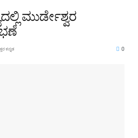
ಯದಲ್ಲಿ ಮುರ್ಡೇಶ್ವರ
ಭಣೆ
0
್ತರ ಕನ್ನಡ