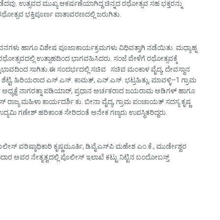
ದವು. ಉತ್ಸವದ ಮುಖ್ಯ ಆಕರ್ಷಣೆಯಾಗಿದ್ದ ಚಿನ್ನದ ರಥೋತ್ಸವ ಸಹ ಭಕ್ತರನ್ನು
ೋತ್ಸವ ಭಕ್ತಿಪೂರ್ಣ ವಾತಾವರಣದಲ್ಲಿ ಜರುಗಿತು.
ಗಳು ಹಾಗೂ ವಿಶೇಷ ಪೂಜಾಕಾರ್ಯಕ್ರಮಗಳು ವಿಧಿವತ್ತಾಗಿ ನಡೆಯಿತು. ಮಧ್ಯಾಹ್ನ
ಥೋತ್ಸವದಲ್ಲಿ ಉತ್ಸಾಹದಿಂದ ಭಾಗವಹಿಸಿದರು. ಸಂಜೆ ವೇಳೆಗೆ ರಥೋತ್ಸವಕ್ಕೆ
ತಿಭಾವದಿಂದ ಸಾಗಿತು.ಈ ಸಂದರ್ಭದಲ್ಲಿ ಸಚಿವ ಸಚಿವ ಮಂಕಾಳ ವೈದ್ಯ, ದೇವಸ್ಥಾನ
್ಟಿ, ಹಿರಿಯರಾದ ಎಸ್.ಎಸ್. ಕಾಮತ್, ಎನ್.ಎಸ್. ಭಟ್ರಹಿತ್ಲು, ಮಾವಳ್ಳಿ–1 ಗ್ರಾಮ
 ಅಧ್ಯಕ್ಷೆ ನಾಗರತ್ನಾ ಪಡಿಯಾರ್, ಪ್ರಧಾನ ಅರ್ಚಕರಾದ ಜಯರಾಮ ಅಡಿಗಳ್ ಹಾಗೂ
ರೆಸ್ ರಾಜ್ಯ ಮಹಿಳಾ ಕಾರ್ಯದರ್ಶಿ ಕು. ಬೀನಾ ವೈದ್ಯ, ಗ್ರಾಮ ಪಂಚಾಯತ್ ಸದಸ್ಯ ಕೃಷ್ಣ
ಉದ್ಯಮಿ ಗಣೇಶ್ ಹರಿಕಾಂತ ಸೇರಿದಂತೆ ಅನೇಕ ಗಣ್ಯರು ಉಪಸ್ಥಿತರಿದ್ದರು.
ಲೀಸ್ ವರಿಷ್ಠಾಧಿಕಾರಿ ಕೃಷ್ಣಮೂರ್ತಿ, ಡಿವೈಎಸ್‌ಪಿ ಮಹೇಶ ಎಂ.ಕೆ., ಮುರ್ಡೇಶ್ವರ
ಾರ ಅವರ ನೇತೃತ್ವದಲ್ಲಿ ಪೊಲೀಸ್ ಇಲಾಖೆ ಕಟ್ಟು ನಿಟ್ಟಿನ ಬಂದೋಬಸ್ತ್