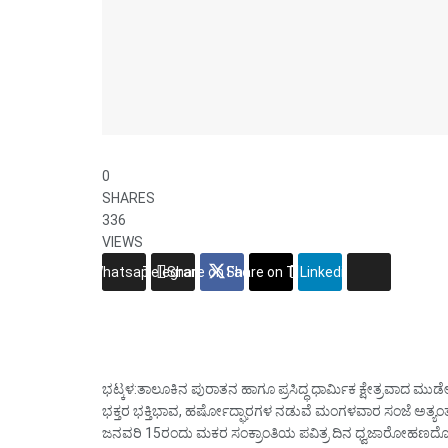
0
SHARES
336
VIEWS
Whatsapp
Telegram
Share on Facebook
Share on Twitter
Linkedin
ಭಟ್ಕಳ:ತಾಲೂಕಿನ ಪುರಾತನ ಹಾಗೂ ಪ್ರಸಿದ್ಧ ಧಾರ್ಮಿಕ ಕ್ಷೇತ್ರವಾದ ಮ
ಭಕ್ತರ ಭಕ್ತಿಭಾವ, ಹರ್ಷೋದ್ಘಾರಗಳ ನಡುವೆ ಮಂಗಳವಾರ ಸಂಜೆ ಅತ್ಯಂ
ಜನವರಿ 15ರಂದು ಮಕರ ಸಂಕ್ರಾಂತಿಯ ಪವಿತ್ರ ದಿನ ಧ್ವಜಾರೋಹಣದೊ