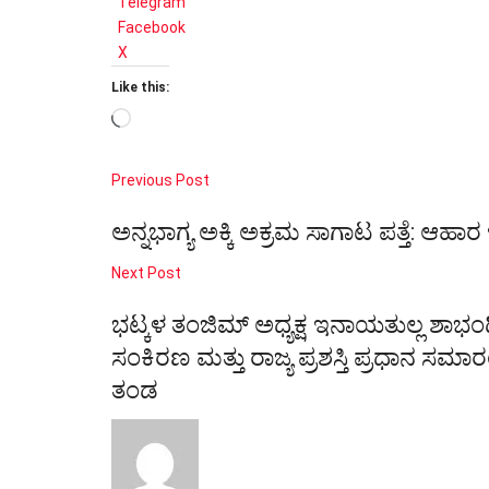
Telegram
Facebook
X
Like this:
Loading…
Previous Post
ಅನ್ನಭಾಗ್ಯ ಅಕ್ಕಿ ಅಕ್ರಮ ಸಾಗಾಟ ಪತ್ತೆ: ಆಹ
Next Post
ಭಟ್ಕಳ ತಂಜಿಮ್ ಅಧ್ಯಕ್ಷ ಇನಾಯತುಲ್ಲ ಶಾಭಂದ್
ಸಂಕಿರಣ ಮತ್ತು ರಾಜ್ಯ ಪ್ರಶಸ್ತಿ ಪ್ರಧಾನ ಸಮಾ
ತಂಡ