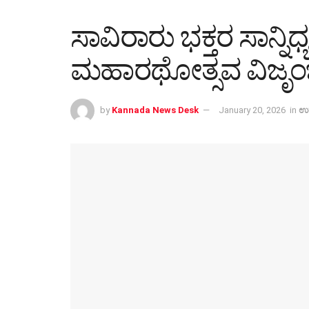
ಸಾವಿರಾರು ಭಕ್ತರ ಸಾನ್ನಿಧ್
ಮಹಾರಥೋತ್ಸವ ವಿಜೃಂ
by
Kannada News Desk
January 20, 2026
in
ಉತ