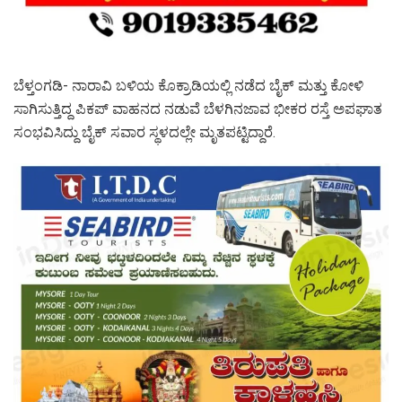
ಬೆಳ್ತಂಗಡಿ- ನಾರಾವಿ ಬಳಿಯ ಕೊಕ್ರಾಡಿಯಲ್ಲಿ ನಡೆದ ಬೈಕ್ ಮತ್ತು ಕೋಳಿ
ಸಾಗಿಸುತ್ತಿದ್ದ ಪಿಕಪ್ ವಾಹನದ ನಡುವೆ ಬೆಳಗಿನಜಾವ ಭೀಕರ ರಸ್ತೆ ಅಪಘಾತ
ಸಂಭವಿಸಿದ್ದು ಬೈಕ್ ಸವಾರ ಸ್ಥಳದಲ್ಲೇ ಮೃತಪಟ್ಟಿದ್ದಾರೆ.