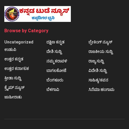
Browse by Category
Uncategorized
ದಕ್ಷಿಣ ಕನ್ನಡ
ಬ್ರೇಕಿಂಗ್ ನ್ಯೂಸ್
ಉಡುಪಿ
ದೇಶಿ ಸುದ್ದಿ
ರಾಜಕೀಯ ಸುದ್ದಿ
ಉತ್ತರ ಕನ್ನಡ
ನಮ್ಮ ಕರಾವಳಿ
ರಾಜ್ಯ ಸುದ್ದಿ
ಉತ್ತರ ಕರ್ನಾಟಕ
ಬಾಗಲಕೋಟೆ
ವಿದೇಶಿ ಸುದ್ದಿ
ಕ್ರೀಡಾ ಸುದ್ದಿ
ಬೆಂಗಳೂರು
ಸಾಹಿತ್ಯ/ಕವನ
ಕ್ರೈಮ್ ನ್ಯೂಸ್
ಬೆಳಗಾವಿ
ಸಿನೆಮಾ ಹಂಗಾಮ
ಜಾಹೀರಾತು