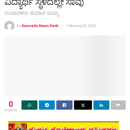
ವಿದ್ಯಾರ್ಥಿ ಸ್ಥಳದಲ್ಲೇ ಸಾವು
ಸಂಪಾದಕರು-ಕುಮಾರ ನಾಯ್ಕ
by
Kannada News Desk
February 20, 2023
0
SHARES