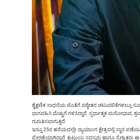
ಶೈಕ್ಷಣಿಕ ಸಾಧನೆಯ ಜೊತೆಗೆ ಪಠ್ಯೇತರ ಚಟುವಟಿಕೆಗಳಲ್ಲೂ ಸುಮಂತ್ 
ಭಾಗವಹಿಸಿ ಮೆಚ್ಚುಗೆ ಗಳಿಸಿದ್ದಾರೆ. ಸ್ಪರ್ಧಾತ್ಮಕ ಮನೋಭಾವ, 
ಗುರುತಿಸಲಾಗುತ್ತಿದೆ.
ಇನ್ನೂ 25ರ ಹರೆಯದಲ್ಲೇ ನ್ಯಾಯಾಂಗ ಕ್ಷೇತ್ರದಲ್ಲಿ ಸ್ಥಾನ 
ಪ್ರೇರಣೆಯಾಗಿದ್ದಾರೆ. ಕುಟುಂಬ ಸದಸ್ಯರು ಹಾಗೂ ಸ್ನೇಹಿತರು ಈ ಸ