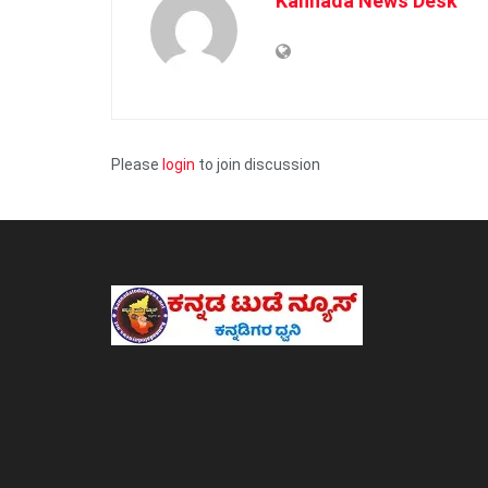
Kannada News Desk
Please
login
to join discussion