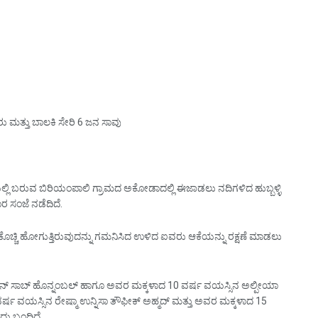
ವರು ಮತ್ತು ಬಾಲಕಿ ಸೇರಿ 6 ಜನ ಸಾವು
ಲಿ ಬರುವ ಬಿರಿಯಂಪಾಲಿ ಗ್ರಾಮದ ಅಕೋಡಾದಲ್ಲಿ ಈಜಾಡಲು ನದಿಗಳಿದ ಹುಬ್ಬಳ್ಳಿ
ಸಂಜೆ ನಡೆದಿದೆ.
 ಕೊಚ್ಚಿ ಹೋಗುತ್ತಿರುವುದನ್ನು ಗಮನಿಸಿದ ಉಳಿದ ಐವರು ಆಕೆಯನ್ನು ರಕ್ಷಣೆ ಮಾಡಲು
ಮನ್ ಸಾಬ್ ಹೊನ್ನಂಬಲ್ ಹಾಗೂ ಅವರ ಮಕ್ಕಳಾದ 10 ವರ್ಷ ವಯಸ್ಸಿನ ಅಲ್ಪೀಯಾ
ಷ ವಯಸ್ಸಿನ ರೇಷ್ಮಾ ಉನ್ನಿಸಾ ತೌಫೀಕ್ ಅಹ್ಮದ್ ಮತ್ತು ಅವರ ಮಕ್ಕಳಾದ 15
ದು ಬಂದಿದೆ.