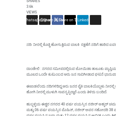
SHARES
3.6k
VIEWS
Whatsapp
Telegram
Share on Facebook
Share on Twitter
Linkedin
ನದಿ ನೀರಲ್ಲಿ ಕೊಚ್ಚಿ ಹೋಗುತ್ತಿರುವ ಬಾಲಕಿ ರಕ್ಷಣೆಗೆ ನದಿಗೆ ಹಾರಿದ ಐ
ದಾಂಡೇಲಿ : ನಗರದ ಸಮೀಪದಲ್ಲಿರುವ ಜೋಯಿಡಾ ತಾಲೂಕು ವ್ಯಾಪ್ತಿಯಲ್
ಮೂಲದ ಒಂದೇ ಕುಟುಂಬದ ಆರು ಜನ ಸಾವಿಗೀಡಾದ ಘಟನೆ ಭಾನುವಾರ 
ಈಜಾಡಲೆಂದು ನದಿಗಳಿದಿದ್ದ ಆರು ಜನರ ಪೈಕಿ ಬಾಲಕಿಯೊಬ್ಬಳು ನೀರಲ್ಲಿ
ಹೋಗಿ ನೀರಲ್ಲಿ ಮುಳುಗಿ ಸಾವನ್ನಪ್ಪಿದ್ದಾರೆ ಎಂದು ತಿಳಿದು ಬಂದಿದೆ.
ಹುಬ್ಬಳ್ಳಿಯ ಈಶ್ವರ ನಗರದ 40 ವರ್ಷ ವಯಸ್ಸಿನ ನಜೀರ್ ಅಹ್ಮದ್ ಚ
ಮತ್ತು 06 ವರ್ಷ ವಯಸ್ಸಿನ ಮೊಹಿನ್, ನಜೀರ್ ಅವರ ಸಹೋದರಿ 38 ವರ್
ವರ್ಷ ವಯಸ್ಸಿನ ಇಫ್ರಾ ಮತ್ತು 12 ವರ್ಷ ವಯಸ್ಸಿನ ಅಬಿದ್ ಎಂದು ತಿಳಿ