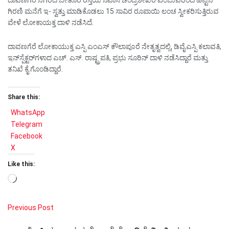
ದಾವಣಗೆರೆ ನಗರದ ಬೇತೂರ ರಸ್ತೆಯ ನಿವಾಸಿ ಚಂದ್ರಶೇಖರ ಎಂಬುವರಿಂದ ಹಿಟ್ಟಿನ
ಗಿರಣಿ ಮನೆಗೆ ಇ- ಸ್ವತ್ತು ಮಾಡಿಕೊಡಲು 15 ಸಾವಿರ ರೂಪಾಯಿ ಲಂಚ ಸ್ವೀಕರಿಸುತ್ತಿರುವ
ವೇಳೆ ಲೋಕಾಯಕ್ತ ದಾಳಿ ನಡೆಸಿದೆ.
ದಾವಣಗೆರೆ ಲೋಕಾಯುಕ್ತ ಎಸ್ಪಿ ಎಂಎಸ್‌ ಕೌಲಾಪೂರೆ ನೇತೃತ್ವದಲ್ಲಿ, ಡಿವೈಎಸ್ಪಿ ಕಲಾವತಿ,
ಇನ್‌ಸ್ಪೆಕ್ಟರ್‌ಗಳಾದ ಎಚ್. ಎಸ್. ರಾಷ್ಟ್ರಪತಿ, ಪ್ರಭು ಸೂರಿನ್ ದಾಳಿ ನಡೆಸಿದ್ದಾರೆ ಮತ್ತು
ತನಿಖೆ ಕೈ ಗೊಂಡಿದ್ದಾರೆ.
Share this:
WhatsApp
Telegram
Facebook
X
Like this:
Loading…
Previous Post