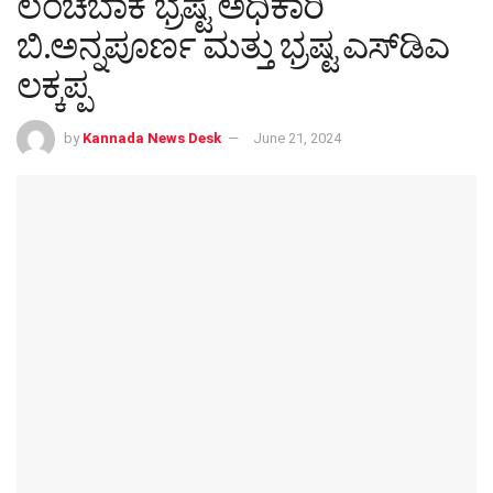
ಲಂಚಬಾಕ ಭ್ರಷ್ಟ ಅಧಿಕಾರಿ
ಬಿ.ಅನ್ನಪೂರ್ಣ ಮತ್ತು ಭ್ರಷ್ಟ ಎಸ್‌ಡಿಎ
ಲಕ್ಕಪ್ಪ
by
Kannada News Desk
June 21, 2024