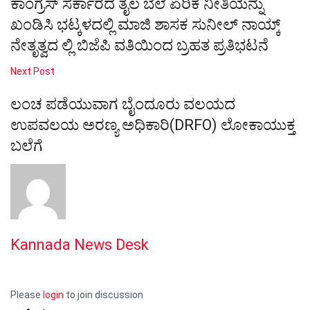
ಕಾಂಗ್ರೆಸ್ ಸರ್ಕಾರದ ತೈಲ ಬೆಲೆ ಏರಿಕೆ ನೀತಿಯನ್ನು
ಖಂಡಿಸಿ ಭಟ್ಕಳದಲ್ಲಿ ಮಾಜಿ ಶಾಸಕ ಸುನೀಲ್ ನಾಯ್ಕ್
ನೇತೃತ್ವದ ಲ್ಲಿ ಬಿಜೆಪಿ ವತಿಯಿಂದ ಬ್ರಹತ ಪ್ರತಿಭಟನೆ
Next Post
ಲಂಚ ಪಡೆಯುವಾಗ ಬೈಂದೂರು ವಲಯದ
ಉಪವಲಯ ಅರಣ್ಯ ಅಧಿಕಾರಿ(DRFO) ಲೋಕಾಯುಕ್ತ
ಬಲೆಗೆ
Kannada News Desk
Please
login
to join discussion