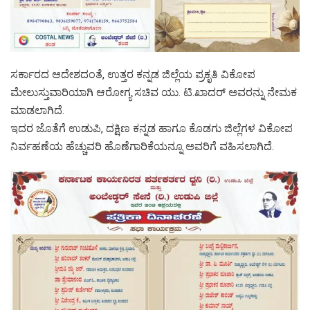
ಸರ್ಕಾರದ ಆದೇಶದಂತೆ, ಉತ್ತರ ಕನ್ನಡ ಜಿಲ್ಲೆಯ ಪ್ರಕೃತಿ ವಿಕೋಪ
ಮೇಲುಸ್ತುವಾರಿಯಾಗಿ ಆರೋಗ್ಯ ಸಚಿವ ಯು. ಟಿ.ಖಾದರ್ ಅವರನ್ನು ನೇಮಕ
ಮಾಡಲಾಗಿದೆ.
ಇದರ ಜೊತೆಗೆ ಉಡುಪಿ, ದಕ್ಷಿಣ ಕನ್ನಡ ಹಾಗೂ ಕೊಡಗು ಜಿಲ್ಲೆಗಳ ವಿಕೋಪ
ನಿರ್ವಹಣೆಯ ಹೆಚ್ಚುವರಿ ಹೊಣೆಗಾರಿಕೆಯನ್ನೂ ಅವರಿಗೆ ವಹಿಸಲಾಗಿದೆ.