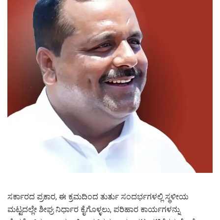
ಸರ್ಕಾರದ ಪ್ರಕಾರ, ಈ ಕ್ರಮದಿಂದ ತುರ್ತು ಸಂದರ್ಭಗಳಲ್ಲಿ ಸ್ಥಳೀಯ
ಮಟ್ಟದಲ್ಲೇ ಶೀಘ್ರ ನಿರ್ಧಾರ ಕೈಗೊಳ್ಳಲು, ಪರಿಹಾರ ಕಾರ್ಯಗಳನ್ನು