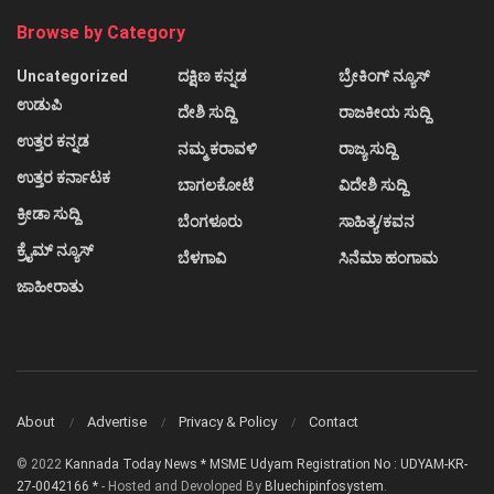
Browse by Category
Uncategorized
ದಕ್ಷಿಣ ಕನ್ನಡ
ಬ್ರೇಕಿಂಗ್ ನ್ಯೂಸ್
ಉಡುಪಿ
ದೇಶಿ ಸುದ್ದಿ
ರಾಜಕೀಯ ಸುದ್ದಿ
ಉತ್ತರ ಕನ್ನಡ
ನಮ್ಮ ಕರಾವಳಿ
ರಾಜ್ಯ ಸುದ್ದಿ
ಉತ್ತರ ಕರ್ನಾಟಕ
ಬಾಗಲಕೋಟೆ
ವಿದೇಶಿ ಸುದ್ದಿ
ಕ್ರೀಡಾ ಸುದ್ದಿ
ಬೆಂಗಳೂರು
ಸಾಹಿತ್ಯ/ಕವನ
ಕ್ರೈಮ್ ನ್ಯೂಸ್
ಬೆಳಗಾವಿ
ಸಿನೆಮಾ ಹಂಗಾಮ
ಜಾಹೀರಾತು
About
Advertise
Privacy & Policy
Contact
© 2022
Kannada Today News * MSME Udyam Registration No : UDYAM-KR-
27-0042166 *
- Hosted and Devoloped By
Bluechipinfosystem
.