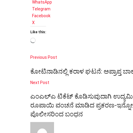
WhatsApp
Telegram
Facebook
X
Like this:
Loading…
Previous Post
ಕೋಟಿನಾಡಿನಲ್ಲಿ ಕರಾಳ ಘಟನೆ: ಅಪ್ರಾಪ್ತ ಬಾಲ
Next Post
ಎಂಎಲ್​ಎ ಟಿಕೆಟ್​ ಕೊಡಿಸುವುದಾಗಿ ಉದ್ಯ
ರೂಪಾಯಿ ವಂಚನೆ ಮಾಡಿದ ಪ್ರಕರಣ-ಇನ್ನೋರ
ಪೊಲೀಸರಿಂದ ಬಂಧನ