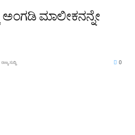
್ಕೆ ಅಂಗಡಿ ಮಾಲೀಕನನ್ನೇ
0
n
ರಾಜ್ಯ ಸುದ್ದಿ