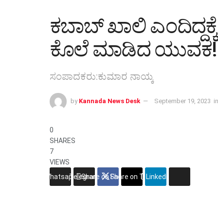
ಕಬಾಬ್ ಖಾಲಿ ಎಂದಿದ್ದಕ
ಕೊಲೆ ಮಾಡಿದ ಯುವಕ!
ಸಂಪಾದಕರು:ಕುಮಾರ ನಾಯ್ಕ
by
Kannada News Desk
September 19, 2023
i
0
SHARES
7
VIEWS
Whatsapp
Telegram
Share on Facebook
Share on Twitter
Linkedin