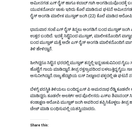
ಅಮೀನಗಡ:ಎಗ್ ರೈಸ್ ಹಾಗೂ ಕಬಾಬ್ ಗಾಗಿ ಅಂಗಡಿಯವೊಂದಕ್ಕೆ ಬಂದು
ಯುವಕನೋರ್ವ ಚಾಕು ಇರಿದು ಕೊಲೆ ಮಾಡಿರುವ ಘಟನೆ ಅಮೀನಗಡ ಪಟ್
ರೈಸ್ ಅಂಗಡಿ ಮಾಲೀಕ ಮುಸ್ತಾಕ್ ಜಂಗಿ (22) ಕೊಲೆ ಮಾಡಿದ ಆರೋಪಿ
ಭಾನುವಾರ ಸಂಜೆ ಎಗ್ ರೈಸ್ ತಿನ್ನಲು ಅಂಗಡಿಗೆ ಬಂದ ಮುಸ್ತಾಕ್ ಜಂಗಿ 
ಉತ್ತರ ಬಂದಿದೆ. ಇದಕ್ಕೆ ಸಿಟ್ಟಿನಿಂದ ಮುಸ್ತಾಕ್, ಮಾಲೀಕನೊಂದಿಗೆ ವಾ
ಬಂದ ಮುಸ್ತಾಕ್ ಮತ್ತೆ ಅದೇ ಎಗ್ ರೈಸ್ ಅಂಗಡಿ ಮಾಲಿಕನೊಂದಿಗೆ ವಾಗ್ವಾದ
ತಿಳಿ ಹೇಳಿದ್ದಾನೆ.
ಹೀಗಿದ್ದರೂ ಸಿಟ್ಟಿನ ಭರದಲ್ಲಿ ಮುಸ್ತಾಕ್ ತನ್ನಲ್ಲಿ ಇದ್ದ ಚಾಕುವಿನಿಂದ ಗೈಬ
ಹೊಟ್ಟೆಗೆ ಗಾಯ ಮಾಡಿದ್ದಾನೆ.
ತೀವ್ರ ರಕ್ತಸ್ರಾವದಿಂದ ಬಳಲುತ್ತಿದ್ದ ಗೈಬ
ಅಸುನೀಗಿದ್ದಾನೆ.ರಾಜ್ಯ ಹೆದ್ದಾರಿಯ ಬಸ್ ನಿಲ್ದಾಣದ ಪಕ್ಕದಲ್ಲಿ ಈ ಘಟನೆ 
ಬೆಳಗ್ಗೆ ಪರಸ್ಥಿತಿ ತಿಳಿಯಲು ಬಂದಿದ್ದ ಎಸ್ ಪಿ ಅಮರನಾಥ ರೆಡ್ಡಿ ಕೂಡ
ಮಾಡಿದ್ದರು.ಕೂಡಲೇ ಅಲರ್ಟ್ ಆದ ಪೊಲೀಸರು ಎಸ್‌ಐ ಶಿವಾನಂದ್ ಸಿಂಗನ್
ಕಂಡಾಕ್ಷಣ ಆರೋಪಿ ಮುಸ್ತಾಕ್ ಜಂಗಿ ಅವರಿಂದ ತಪ್ಪಿಸಿಕೊಳ್ಳಲು ತೀವ್ರ
ಚೇಜ್ ಮಾಡಿ ಬಂಧಿಸುವಲ್ಲಿ ಯಶಸ್ವಿಯಾದರು.
Share this: