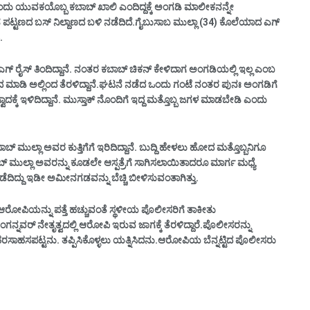
 ಯುವಕಯೊಬ್ಬ ಕಬಾಬ್ ಖಾಲಿ ಎಂದಿದ್ದಕ್ಕೆ ಅಂಗಡಿ ಮಾಲೀಕನನ್ನೇ
ಟಣದ ಬಸ್ ನಿಲ್ದಾಣದ ಬಳಿ ನಡೆದಿದೆ.
ಗೈಬುಸಾಬ ಮುಲ್ಲಾ (34) ಕೊಲೆಯಾದ ಎಗ್
.
ಎಗ್ ರೈಸ್ ತಿಂದಿದ್ದಾನೆ. ನಂತರ ಕಬಾಬ್ ಚಿಕನ್ ಕೇಳಿದಾಗ ಅಂಗಡಿಯಲ್ಲಿ ಇಲ್ಲ ಎಂಬ
ಗ್ವಾದ ಮಾಡಿ ಅಲ್ಲಿಂದ ತೆರಳಿದ್ದಾನೆ.ಘಟನೆ ನಡೆದ ಒಂದು ಗಂಟೆ ನಂತರ ಪುನಃ ಅಂಗಡಿಗೆ
ಕ್ಕೆ ಇಳಿದಿದ್ದಾನೆ. ಮುಸ್ತಾಕ್ ನೊಂದಿಗೆ ಇದ್ದ ಮತ್ತೊಬ್ಬ ಜಗಳ ಮಾಡಬೇಡಿ ಎಂದು
ು ಸಾಬ್ ಮುಲ್ಲಾ ಅವರ ಕುತ್ತಿಗೆಗೆ ಇರಿದಿದ್ದಾನೆ. ಬುದ್ದಿ ಹೇಳಲು ಹೋದ ಮತ್ತೊಬ್ಬನಿಗೂ
ು ಸಾಬ್ ಮುಲ್ಲಾ ಅವರನ್ನು ಕೂಡಲೇ ಆಸ್ಪತ್ರೆಗೆ ಸಾಗಿಸಲಾಯಿತಾದರೂ ಮಾರ್ಗ ಮಧ್ಯೆ
ನಡೆದಿದ್ದು ಇಡೀ ಅಮೀನಗಡವನ್ನು ಬೆಚ್ಚಿ ಬೀಳಿಸುವಂತಾಗಿತ್ತು.
ಲೇ ಆರೋಪಿಯನ್ನು ಪತ್ತೆ ಹಚ್ಚುವಂತೆ ಸ್ಥಳೀಯ ಪೊಲೀಸರಿಗೆ ತಾಕೀತು
ನವರ್ ನೇತೃತ್ವದಲ್ಲಿ ಆರೋಪಿ ಇರುವ ಜಾಗಕ್ಕೆ ತೆರಳಿದ್ದಾರೆ.ಪೊಲೀಸರನ್ನು
 ಹರಸಾಹಸಪಟ್ಟನು. ತಪ್ಪಿಸಿಕೊಳ್ಳಲು ಯತ್ನಿಸಿದನು.ಆರೋಪಿಯ ಬೆನ್ನಟ್ಟಿದ ಪೊಲೀಸರು