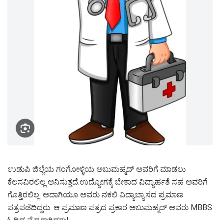
ಉಡುಪಿ ಜಿಲ್ಲೆಯ ಗಂಗೋಳ್ಳಿಯ ಅಬುಮಹ್ಮದ್ ಅವರಿಗೆ ಮಾಡಲು
ಕೆಲಸವಿರಲಿಲ್ಲ ಅನಿಸುತ್ತದೆ.ಉದ್ಯೋಗಕ್ಕೆ ಬೇಕಾದ ವಿದ್ಯಾರ್ಹತೆ ಸಹ ಅವರಿಗೆ
ಗೊತ್ತಿರಲಿಲ್ಲ. ಅದಾಗಿಯೂ ಅವರು ನಕಲಿ ವಿದ್ಯಾಬ್ಯಾಸದ ಪ್ರಮಾಣ
ಪತ್ರಪಡೆದಿದ್ದರು. ಆ ಪ್ರಮಾಣ ಪತ್ರದ ಪ್ರಕಾರ ಅಬುಮಹ್ಮದ್ ಅವರು MBBS