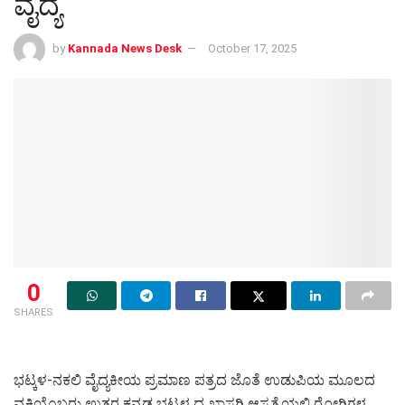
ವೈದ್ಯ
by
Kannada News Desk
October 17, 2025
0
SHARES
ಭಟ್ಕಳ-ನಕಲಿ ವೈದ್ಯಕೀಯ ಪ್ರಮಾಣ ಪತ್ರದ ಜೊತೆ ಉಡುಪಿಯ ಮೂಲದ
ವ್ಯಕ್ತಿಯೊಬ್ಬರು ಉತ್ತರ ಕನ್ನಡ ಭಟ್ಕಳ ದ ಖಾಸಗಿ ಆಸ್ಪತ್ರೆಯಲ್ಲಿ ರೋಗಿಗಳ