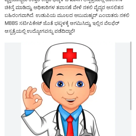
ಚಿಕಿಸ್ತೆ ಮಾಡಿದ್ದು, ಅಧಿಕಾರಿಗಳ ತಪಾಸಣೆ ವೇಳೆ ನಕಲಿ ವೈದ್ಯರ ಅಸಲಿತನ
ಬಹಿರಂಗವಾಗಿದೆ. ಉಡುಪಿಯ ಮೂಲದ ಅಬುಮಹ್ಮದ್ ಎಂಬಾತರು ನಕಲಿ
MBBS ಸರ್ಟಿಪಿಕೇಟ್ ಜೊತೆ ಭಟ್ಕಳಕ್ಕೆ ಆಗಮಿಸಿದ್ದು, ಇಲ್ಲಿನ ವೆಲಫೆರ್
ಆಸ್ಪತ್ರೆಯಲ್ಲಿ ಉದ್ಯೋಗವನ್ನು ಪಡೆದಿದ್ದಾರೆ!