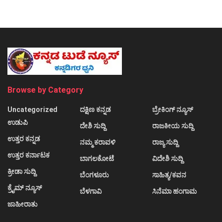
Browse by Category
Uncategorized
ದಕ್ಷಿಣ ಕನ್ನಡ
ಬ್ರೇಕಿಂಗ್ ನ್ಯೂಸ್
ಉಡುಪಿ
ದೇಶಿ ಸುದ್ದಿ
ರಾಜಕೀಯ ಸುದ್ದಿ
ಉತ್ತರ ಕನ್ನಡ
ನಮ್ಮ ಕರಾವಳಿ
ರಾಜ್ಯ ಸುದ್ದಿ
ಉತ್ತರ ಕರ್ನಾಟಕ
ಬಾಗಲಕೋಟೆ
ವಿದೇಶಿ ಸುದ್ದಿ
ಕ್ರೀಡಾ ಸುದ್ದಿ
ಬೆಂಗಳೂರು
ಸಾಹಿತ್ಯ/ಕವನ
ಕ್ರೈಮ್ ನ್ಯೂಸ್
ಬೆಳಗಾವಿ
ಸಿನೆಮಾ ಹಂಗಾಮ
ಜಾಹೀರಾತು