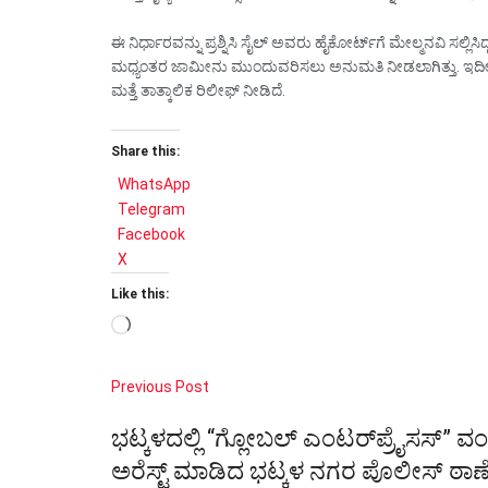
ಈ ನಿರ್ಧಾರವನ್ನು ಪ್ರಶ್ನಿಸಿ ಸೈಲ್ ಅವರು ಹೈಕೋರ್ಟ್‌ಗೆ ಮೇಲ್ಮನವಿ ಸಲ್ಲ
ಮಧ್ಯಂತರ ಜಾಮೀನು ಮುಂದುವರಿಸಲು ಅನುಮತಿ ನೀಡಲಾಗಿತ್ತು. ಇದೀಗ 
ಮತ್ತೆ ತಾತ್ಕಾಲಿಕ ರಿಲೀಫ್ ನೀಡಿದೆ.
Share this:
WhatsApp
Telegram
Facebook
X
Like this:
Loading…
Previous Post
ಭಟ್ಕಳದಲ್ಲಿ “ಗ್ಲೋಬಲ್ ಎಂಟರ್‌ಪ್ರೈಸಸ್”
ಅರೆಸ್ಟ್ ಮಾಡಿದ ಭಟ್ಕಳ ನಗರ ಪೊಲೀಸ್ ಠಾಣೆ ಇ