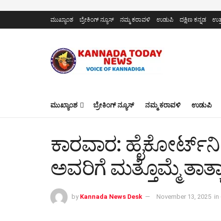
ಮುಖ್ಯಾಂಶ
ಬ್ರೇಕಿಂಗ್ ನ್ಯೂಸ್
ನಮ್ಮ ಕರಾವಳಿ
ಉಡುಪಿ
ದಕ್ಷಿಣ ಕನ್ನಡ
ಉತ್
ಮುಖ್ಯಾಂಶ
ಬ್ರೇಕಿಂಗ್ ನ್ಯೂಸ್
ನಮ್ಮ ಕರಾವಳಿ
ಉಡುಪಿ
ಕಾರವಾರ: ಹೈಕೋರ್ಟ್‌ನ
ಅವರಿಗೆ ಮತ್ತೊಮ್ಮೆ ತಾತ್
by
Kannada News Desk
November 13, 2025
in