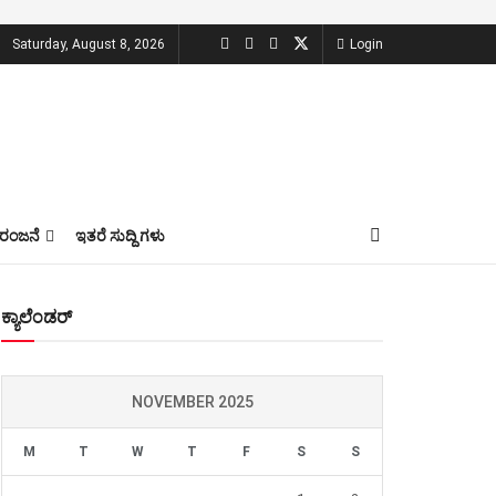
Saturday, August 8, 2026
Login
ಂಜನೆ
ಇತರೆ ಸುದ್ದಿ ಗಳು
ಕ್ಯಾಲೆಂಡರ್
NOVEMBER 2025
M
T
W
T
F
S
S