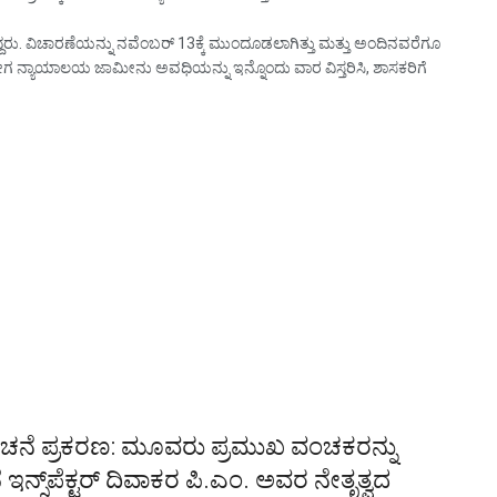
ಿಸಿದ್ದರು. ವಿಚಾರಣೆಯನ್ನು ನವೆಂಬರ್ 13ಕ್ಕೆ ಮುಂದೂಡಲಾಗಿತ್ತು ಮತ್ತು ಅಂದಿನವರೆಗೂ
ನ್ಯಾಯಾಲಯ ಜಾಮೀನು ಅವಧಿಯನ್ನು ಇನ್ನೊಂದು ವಾರ ವಿಸ್ತರಿಸಿ, ಶಾಸಕರಿಗೆ
 ವಂಚನೆ ಪ್ರಕರಣ: ಮೂವರು ಪ್ರಮುಖ ವಂಚಕರನ್ನು
ನ್ಸ್‌ಪೆಕ್ಟರ್ ದಿವಾಕರ ಪಿ.ಎಂ. ಅವರ ನೇತೃತ್ವದ