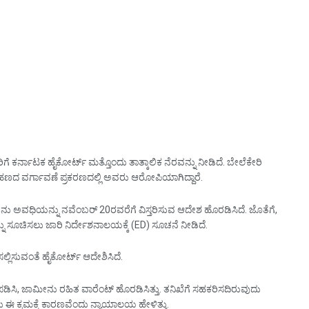
ಕರ್ನಾಟಕ ಹೈಕೋರ್ಟ್ ಮತ್ತೊಂದು ತಾತ್ಕಾಲಿಕ ನೆರವನ್ನು ನೀಡಿದೆ. ಬೇಲೆಕೇರಿ
ಹಣದ ವರ್ಗಾವಣೆ ಪ್ರಕರಣದಲ್ಲಿ ಅವರು ಆರೋಪಿಯಾಗಿದ್ದಾರೆ.
ನು ಅವಧಿಯನ್ನು ನವೆಂಬರ್ 20ರವರೆಗೆ ವಿಸ್ತರಿಸುವ ಆದೇಶ ಹೊರಡಿಸಿದೆ. ಜೊತೆಗೆ,
ು ಸೂಚಿಸಲು ಜಾರಿ ನಿರ್ದೇಶನಾಲಯಕ್ಕೆ (ED) ಸೂಚನೆ ನೀಡಿದೆ.
್ಲಿಸುವಂತೆ ಹೈಕೋರ್ಟ್ ಆದೇಶಿಸಿದೆ.
ಿಸಿ, ಜಾಮೀನು ರಹಿತ ವಾರೆಂಟ್ ಹೊರಡಿಸಿತ್ತು. ತನಿಖೆಗೆ ಸಹಕರಿಸದಿರುವುದು
ು ಈ ಕ್ರಮಕ್ಕೆ ಕಾರಣವೆಂದು ನ್ಯಾಯಾಲಯ ಹೇಳಿತ್ತು.