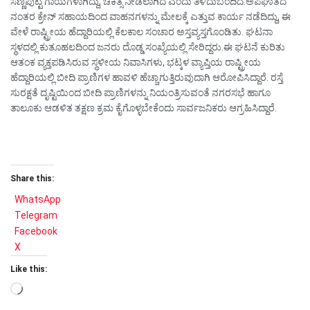
ಸಣ್ಣಪುಟ್ಟ ಗಾಯಗಳಾಗಿದ್ದು, ಚಿಕಿತ್ಸೆ ನೀಡಲಾಗಿದೆ ಎಂದು ತಿಳಿದುಬಂದಿದೆ.ಅಪಘಾತದ
ನಂತರ ಕ್ರೇನ್ ಸಹಾಯದಿಂದ ವಾಹನಗಳನ್ನು ಮೇಲಕ್ಕೆ ಎತ್ತುವ ಕಾರ್ಯ ನಡೆದಿದ್ದು, ಈ
ವೇಳೆ ರಾಷ್ಟ್ರೀಯ ಹೆದ್ದಾರಿಯಲ್ಲಿ ಕೆಲಕಾಲ ಸಂಚಾರ ಅಸ್ತವ್ಯಸ್ತಗೊಂಡಿತು. ಘಟನಾ
ಸ್ಥಳದಲ್ಲಿ ಕುತೂಹಲದಿಂದ ಜನರು ದೊಡ್ಡ ಸಂಖ್ಯೆಯಲ್ಲಿ ಸೇರಿದ್ದರು.ಈ ಘಟನೆ ಕುರಿತು
ಆತಂಕ ವ್ಯಕ್ತಪಡಿಸಿರುವ ಸ್ಥಳೀಯ ನಿವಾಸಿಗಳು, ಭಟ್ಕಳ ವ್ಯಾಪ್ತಿಯ ರಾಷ್ಟ್ರೀಯ
ಹೆದ್ದಾರಿಯಲ್ಲಿ ಬೀದಿ ಪ್ರಾಣಿಗಳ ಹಾವಳಿ ಹೆಚ್ಚಾಗುತ್ತಿರುವುದಾಗಿ ಆರೋಪಿಸಿದ್ದಾರೆ. ರಸ್ತೆ
ಸುರಕ್ಷತೆ ದೃಷ್ಟಿಯಿಂದ ಬೀದಿ ಪ್ರಾಣಿಗಳನ್ನು ನಿಯಂತ್ರಿಸುವಂತೆ ನಗರಸಭೆ ಹಾಗೂ
ತಾಲೂಕು ಆಡಳಿತ ತಕ್ಷಣ ಕ್ರಮ ಕೈಗೊಳ್ಳಬೇಕೆಂದು ಸಾರ್ವಜನಿಕರು ಆಗ್ರಹಿಸಿದ್ದಾರೆ.
Share this:
WhatsApp
Telegram
Facebook
X
Like this:
Loading…