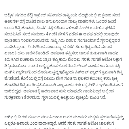
ಭಟ್ಕಳ: ನಗರದ ಶೆಟ್ಟಿ ಗ್ಯಾರೇಜ್ ಸಮೀಪದ ರಾಷ್ಟ್ರೀಯ ಹೆದ್ದಾರಿಯಲ್ಲಿ ಶುಕ್ರವಾರ ಸಂಜೆ
ಅಚಾನಕ್ ರಸ್ತೆ ದಾಟಿದ ಬೀದಿ ಹಸುವಿನಿಂದಾಗಿ ನಾಲ್ಕು ವಾಹನಗಳು ಒಂದರ ಹಿಂದೆ
ಒಂದು ಡಿಕ್ಕಿ ಹೊಡೆದು, ಕೊನೆಗೆ ರಸ್ತೆ ಬದಿಯ ಇಳಿಜಾರಿನೊಳಗೆ ಉರುಳಿದ ಘಟನೆ
ಸಂಭವಿಸಿದೆ. ಸಂಜೆ ಸುಮಾರು 4 ಗಂಟೆ ವೇಳೆಗೆ ನಡೆದ ಈ ಅವಘಡದಲ್ಲಿ ಯಾವುದೇ
ಪ್ರಾಣಹಾನಿ ಸಂಭವಿಸದಿರುವುದು ನಿಟ್ಟುಸಿರು ಬಿಡುವ ಸಂಗತಿಯಾಗಿದೆ.ಸ್ಥಳದಲ್ಲಿದ್ದವರ
ಮಾಹಿತಿ ಪ್ರಕಾರ, ಕೇರಳದಿಂದ ಮಹಾರಾಷ್ಟ್ರದ ಕಡೆಗೆ ತೆರಳುತ್ತಿದ್ದ ಕಾರಿನ ಮುಂದೆ
ಏಕಾಏಕಿ ಹಸು ಕಾಣಿಸಿಕೊಂಡಿದೆ. ಅಪಘಾತ ತಪ್ಪಿಸಲು ಚಾಲಕ ತುರ್ತುವಾಗಿ ವಾಹನ
ತಿರುಗಿಸಿದ ಪರಿಣಾಮ ನಿಯಂತ್ರಣ ತಪ್ಪಿ ಕಾರು ಮೊದಲು ಸರಕು ಸಾಗಣೆ ಆಟೋ ರಿಕ್ಷಾಗೆ
ಡಿಕ್ಕಿಯಾಯಿತು. ನಂತರ ಅಲ್ಲಿದ್ದ ಹೊಸ ಬೊಲೆರೊ ಪಿಕ್‌ಅಪ್ ವಾಹನ ಹಾಗೂ ದುರಸ್ತಿ
ಮುಗಿಸಿ ಗ್ಯಾರೇಜ್‌ನಿಂದ ಹೊರಬರುತ್ತಿದ್ದ ಇನ್ನೊಂದು ಪಿಕ್‌ಅಪ್ ವ್ಯಾನ್‌ಗೆ ಕ್ರಮವಾಗಿ ಡಿಕ್ಕಿ
ಹೊಡೆದಿದೆ. ಕೊನೆಯಲ್ಲಿ ರಸ್ತೆ ಬದಿಯ ವೇಗ ಸೂಚನಾ ಫಲಕದ ಕಂಬಕ್ಕೂ ಕಾರು ಢಿಕ್ಕಿ
ಹೊಡೆದಿದೆ.ಡಿಕ್ಕಿಯ ತೀವ್ರತೆಯಿಂದಾಗಿ ಎಲ್ಲ ವಾಹನಗಳು ರಸ್ತೆ ಕೆಳಗಿನ ಇಳಿಜಾರಿನೊಳಗೆ
ಜಾರಿಬಿದ್ದವು. ಅಪಘಾತಕ್ಕೆ ಕಾರಣವಾದ ಹಸು ಯಾವುದೇ ಗಾಯವಿಲ್ಲದೆ ಅಲ್ಲಿಂದ
ಸುರಕ್ಷಿತವಾಗಿ ತೆರಳಿದುದು ಸ್ಥಳೀಯರಲ್ಲಿ ಅಚ್ಚರಿಯ ಪ್ರತಿಕ್ರಿಯೆ ಮೂಡಿಸಿದೆ.
ಕಾರಿನಲ್ಲಿ ಕೇರಳ ಮೂಲದ ದಂಪತಿ ಹಾಗೂ ಅವರ ಮೂವರು ಮಕ್ಕಳು ಪ್ರಯಾಣಿಸುತ್ತಿದ್ದು,
ಎಲ್ಲರೂ ಅಪಾಯದಿಂದ ಪಾರಾಗಿದ್ದಾರೆ. ಆದರೆ ಸರಕು ಸಾಗಣೆ ಆಟೋ ಚಾಲಕನಿಗೆ