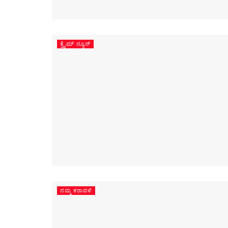
ಕ್ರೈಮ್ ನ್ಯೂಸ್
ನಮ್ಮ ಕರಾವಳಿ