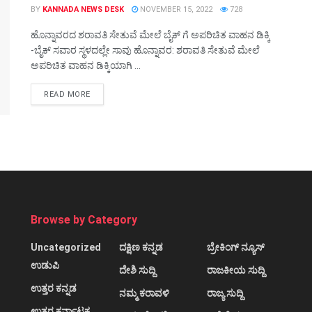
BY
KANNADA NEWS DESK
NOVEMBER 15, 2022
728
ಹೊನ್ನಾವರದ ಶರಾವತಿ ಸೇತುವೆ ಮೇಲೆ ಬೈಕ್ ಗೆ ಅಪರಿಚಿತ ವಾಹನ ಡಿಕ್ಕಿ
-ಬೈಕ್ ಸವಾರ ಸ್ಥಳದಲ್ಲೇ ಸಾವು ಹೊನ್ನಾವರ: ಶರಾವತಿ ಸೇತುವೆ ಮೇಲೆ
ಅಪರಿಚಿತ ವಾಹನ ಡಿಕ್ಕಿಯಾಗಿ ...
DETAILS
READ MORE
Browse by Category
Uncategorized
ದಕ್ಷಿಣ ಕನ್ನಡ
ಬ್ರೇಕಿಂಗ್ ನ್ಯೂಸ್
ಉಡುಪಿ
ದೇಶಿ ಸುದ್ದಿ
ರಾಜಕೀಯ ಸುದ್ದಿ
ಉತ್ತರ ಕನ್ನಡ
ನಮ್ಮ ಕರಾವಳಿ
ರಾಜ್ಯ ಸುದ್ದಿ
ಉತ್ತರ ಕರ್ನಾಟಕ