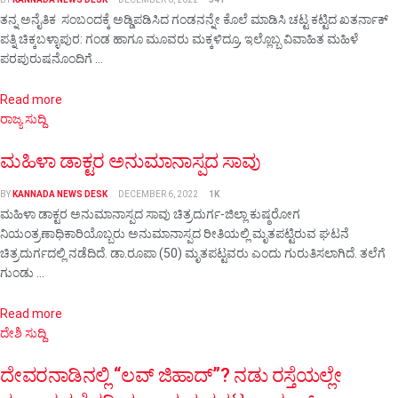
ತನ್ನ ಅನೈತಿಕ ಸಂಬಂದಕ್ಕೆ ಅಡ್ಡಿಪಡಿಸಿದ ಗಂಡನನ್ನೇ ಕೊಲೆ ಮಾಡಿಸಿ ಚಟ್ಟ ಕಟ್ಟಿದ ಖತರ್ನಾಕ್
ಪತ್ನಿ ಚಿಕ್ಕಬಳ್ಳಾಪುರ: ಗಂಡ ಹಾಗೂ ಮೂವರು ಮಕ್ಕಳಿದ್ರೂ, ಇಲ್ಲೊಬ್ಬ ವಿವಾಹಿತ ಮಹಿಳೆ
ಪರಪುರುಷನೊಂದಿಗೆ ...
Details
Read more
ರಾಜ್ಯ ಸುದ್ದಿ
ಮಹಿಳಾ ಡಾಕ್ಟರ ಅನುಮಾನಾಸ್ಪದ ಸಾವು
BY
KANNADA NEWS DESK
DECEMBER 6, 2022
1K
ಮಹಿಳಾ ಡಾಕ್ಟರ ಅನುಮಾನಾಸ್ಪದ ಸಾವು ಚಿತ್ರದುರ್ಗ-ಜಿಲ್ಲಾ ಕುಷ್ಠರೋಗ
ನಿಯಂತ್ರಣಾಧಿಕಾರಿಯೊಬ್ಬರು ಅನುಮಾನಾಸ್ಪದ ರೀತಿಯಲ್ಲಿ ಮೃತಪಟ್ಟಿರುವ ಘಟನೆ
ಚಿತ್ರದುರ್ಗದಲ್ಲಿ ನಡೆದಿದೆ. ಡಾ.ರೂಪಾ (50) ಮೃತಪಟ್ಟವರು ಎಂದು ಗುರುತಿಸಲಾಗಿದೆ. ತಲೆಗೆ
ಗುಂಡು ...
Details
Read more
ದೇಶಿ ಸುದ್ದಿ
ದೇವರನಾಡಿನಲ್ಲಿ “ಲವ್‌ ಜಿಹಾದ್”? ನಡು ರಸ್ತೆಯಲ್ಲೇ