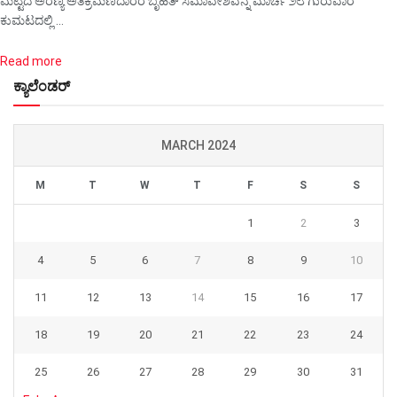
ಮಟ್ಟದ ಅರಣ್ಯ ಅತಿಕ್ರಮಣದಾರರ ಬೃಹತ್ ಸಮಾವೇಶವನ್ನ ಮಾರ್ಚ ೨೮ ಗುರುವಾರ
ಕುಮಟದಲ್ಲಿ ...
Details
Read more
ಕ್ಯಾಲೆಂಡರ್
MARCH 2024
M
T
W
T
F
S
S
1
2
3
4
5
6
7
8
9
10
11
12
13
14
15
16
17
18
19
20
21
22
23
24
25
26
27
28
29
30
31