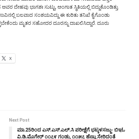
ದೇಹವು ಭಾಗಶಃ ಸುಟ್ಟು, ಅಂಗಾತ ಸ್ಥಿತಿಯಲ್ಲಿ ಬಿದ್ದುಕೊಂಡಿತ್ತು.
ೂ ಸಾವಿನಲ್ಲಿ ಬಲವಾದ ಸಂಶಯವಿದ್ದು ಈ ಕುರಿತು ತನಿಖೆ ಕೈಗೊಂಡು
್ಳಬೇಕೆಂದು ಮೃತರ ಸಹೋದರ ದೂರನ್ನು ದಾಖಲಿಸಿದ್ದಾರೆ. ದೂರು
X
Next Post
ಮಾ.25ರಿಂದ ಎಸ್.ಎಸ್.ಎಲ್.ಸಿ ಪರೀಕ್ಷೆಗೆ ಭಟ್ಕಳಸಜ್ಜು- ಬಿಇಓ
ವಿ.ಡಿ.ಮೊಗೇರ್ ೧೧೭೯ ಗಂಡು, ೧೧೫೭ ಹೆಣ್ಣು ಸೇರಿದಂತೆ