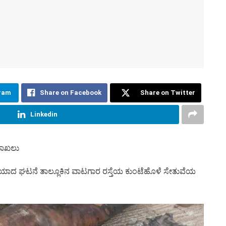
ram
Share on Facebook
Share on Twitter
Linkedin
 ದಾಖಲು
 ಪತ್ತೆಯಾದ ಘಟನೆ ತಾಲ್ಲೂಕಿನ ವಾಟಗಾರ ರಸ್ತೆಯ ಕುಂಟೆಹೊಳೆ ಸೇತುವೆಯ