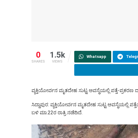
0
1.5k
Whatsapp
Teleg
SHARES
VIEWS
ವ್ಯಕ್ತಿಯೋರ್ವನ ಮೃತದೇಹ ಸುಟ್ಟ ಅವಸ್ಥೆಯಲ್ಲಿ ಪತ್ತೆ-ಪ್ರಕರಣ
ಸಿದ್ದಾಪುರ: ವ್ಯಕ್ತಿಯೋರ್ವನ ಮೃತದೇಹ ಸುಟ್ಟ ಅವಸ್ಥೆಯಲ್ಲಿ
ಬಳಿ ಮಾ.22ರ ರಾತ್ರಿ ನಡೆದಿದೆ.