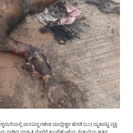
ಯಲ್ಲಿ ವಾಸವಿದ್ದ ಗಣೇಶ ಮಾಬ್ಲೇಶ್ವರ ಹೆಗಡೆ (೭೧) ಮೃತಪಟ್ಟ ವ್ಯಕ್ತಿ.
ಯರು ನೀಡಿದ ಮಾಹಿತಿ ಮೇರೆಗೆ ಕುಂಟೆಹೊಳೆಯ ಸೇತುವೆಯ ಹತ್ತಿರ