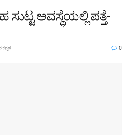
ಸುಟ್ಟ ಅವಸ್ಥೆಯಲ್ಲಿ ಪತ್ತೆ-
0
ರ ಕನ್ನಡ