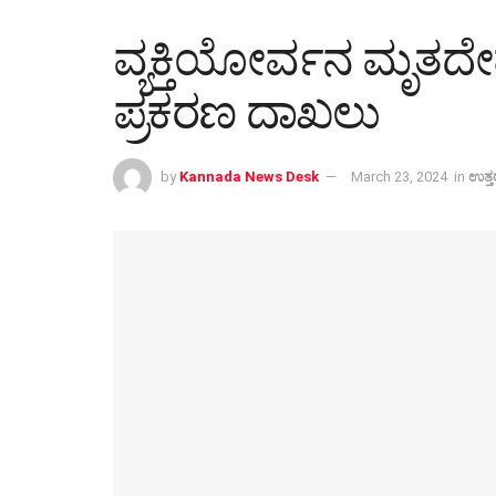
ವ್ಯಕ್ತಿಯೋರ್ವನ ಮೃತದೇಹ 
ಪ್ರಕರಣ ದಾಖಲು
by
Kannada News Desk
March 23, 2024
in
ಉತ್ತ