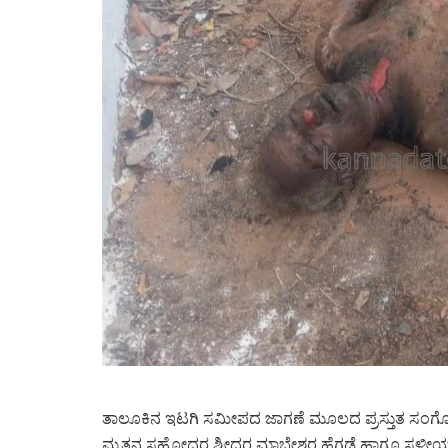
ತಾಲೂಕಿನ ಇಟಗಿ ಸಮೀಪದ ಜಾಗಣೆ ಮೂಲದ ಪ್ರಸ್ತುತ ಸಂಗೊಳ್ಳಿಮನೆ
ಮೃತನ ಸಹೋದರ ಶ್ರೀಧರ ಮಾಬ್ಲೇಶ್ವರ ಹೆಗಡೆ ಹಾಗೂ ಸ್ಥಳೀ