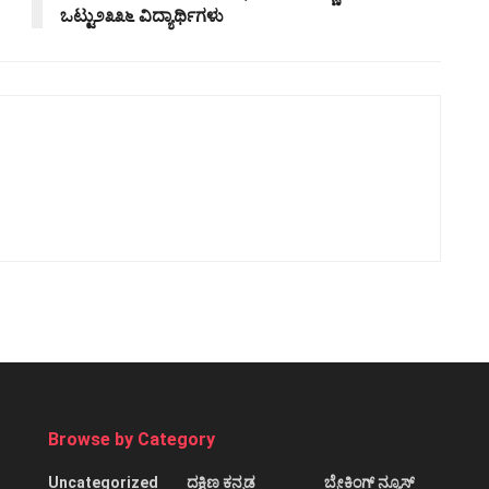
ಒಟ್ಟು೨೩೩೬ ವಿದ್ಯಾರ್ಥಿಗಳು
Browse by Category
Uncategorized
ದಕ್ಷಿಣ ಕನ್ನಡ
ಬ್ರೇಕಿಂಗ್ ನ್ಯೂಸ್