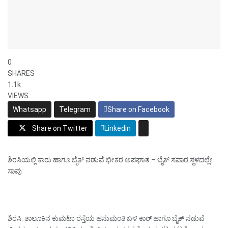
0
SHARES
1.1k
VIEWS
Whatsapp
Telegram
Share on Facebook
Share on Twitter
Linkedin
ಶಿರಸಿಯಲ್ಲಿ ಕಾರು ಹಾಗೂ ಬೈಕ್ ನಡುವೆ ಭೀಕರ ಅಪಘಾತ – ಬೈಕ್ ಸವಾರ ಸ್ಥಳದಲ್ಲೇ
ಸಾವು
ಶಿರಸಿ: ತಾಲೂಕಿನ ಕುಮಟಾ ರಸ್ತೆಯ ಹನುಮಂತಿ ಬಳಿ ಕಾರ್ ಹಾಗೂ ಬೈಕ್ ನಡುವೆ