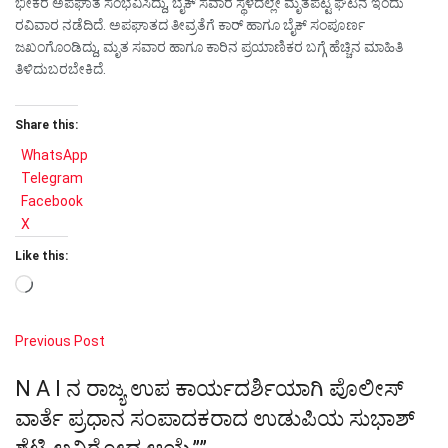
ಭೀಕರ ಅಪಘಾತ ಸಂಭವಿಸಿದ್ದು, ಬೈಕ್ ಸವಾರ ಸ್ಥಳದಲ್ಲೇ ಮೃತಪಟ್ಟ ಘಟನೆ ಇಂದು
ರವಿವಾರ ನಡೆದಿದೆ. ಅಪಘಾತದ ತೀವ್ರತೆಗೆ ಕಾರ್ ಹಾಗೂ ಬೈಕ್ ಸಂಪೂರ್ಣ
ಜಖಂಗೊಂಡಿದ್ದು, ಮೃತ ಸವಾರ ಹಾಗೂ ಕಾರಿನ ಪ್ರಯಾಣಿಕರ ಬಗ್ಗೆ ಹೆಚ್ಚಿನ ಮಾಹಿತಿ
ತಿಳಿದುಬರಬೇಕಿದೆ.
Share this:
WhatsApp
Telegram
Facebook
X
Like this:
Loading…
Previous Post
N A I ನ ರಾಜ್ಯ ಉಪ ಕಾರ್ಯದರ್ಶಿಯಾಗಿ ಪೊಲೀಸ್
ವಾರ್ತೆ ಪ್ರಧಾನ ಸಂಪಾದಕರಾದ ಉಡುಪಿಯ ಸುಭಾಶ್