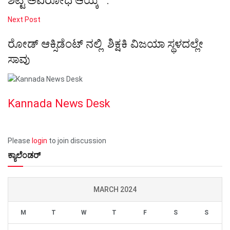
ಶೆಟ್ಟಿ ಅವಿರೋಧ ಆಯ್ಕೆ””.
Next Post
ರೋಡ್ ಆಕ್ಸಿಡೆಂಟ್ ನಲ್ಲಿ ಶಿಕ್ಷಕಿ ವಿಜಯಾ ಸ್ಥಳದಲ್ಲೇ
ಸಾವು
Kannada News Desk
Please
login
to join discussion
ಕ್ಯಾಲೆಂಡರ್
MARCH 2024
M
T
W
T
F
S
S