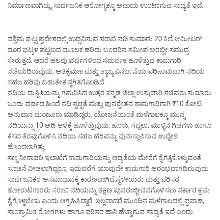
ನಿರ್ಮಾಣವಾಗಿದ್ದು, ಸಾರ್ವಜನಿಕ ಆರೋಗ್ಯಕ್ಕೂ ಅಪಾಯ ಉಂಟಾಗುವ ಸಾಧ್ಯತೆ ಇದೆ.
ಪಶ್ಚಿಮ ಘಟ್ಟ ಪ್ರದೇಶದಲ್ಲಿ ಉದ್ಭವಿಸುವ ಸರಾಬಿ ನದಿ ಸುಮಾರು 20 ಕಿಲೋಮೀಟರ್
ದೂರ ಭಟ್ಕಳ ಪಟ್ಟಣದ ಮೂಲಕ ಹರಿದು ಬಂದರಿನ ಸಮೀಪ ಅರಬ್ಬೀ ಸಮುದ್ರ
ಸೇರುತ್ತದೆ. ಆದರೆ ಹಲವು ವರ್ಷಗಳಿಂದ ಸಮರ್ಪಕ ಹೂಳೆತ್ತುವ ಕಾಮಗಾರಿ
ನಡೆಯದಿರುವುದು, ಅತಿಕ್ರಮಣ ಮತ್ತು ತ್ಯಾಜ್ಯ ವಿಸರ್ಜನೆಯ ಪರಿಣಾಮವಾಗಿ ನದಿಯ
ಸಹಜ ಹರಿವು ಬಹುತೇಕ ಸ್ಥಗಿತಗೊಂಡಿದೆ.
ನದಿಯ ದುಸ್ಥಿತಿಯನ್ನು ಗಮನಿಸಿದ ಉತ್ತರ ಕನ್ನಡ ಜಿಲ್ಲಾ ಉಸ್ತುವಾರಿ ಸಚಿವರು ಸುಮಾರು
ಒಂದು ವರ್ಷದ ಹಿಂದೆ ನದಿ ಸ್ವಚ್ಛತೆ ಮತ್ತು ಪುನಶ್ಚೇತನ ಕಾಮಗಾರಿಗಾಗಿ ₹10 ಕೋಟಿ
ಅನುದಾನ ಮಂಜೂರು ಮಾಡಿದ್ದರು. ಯೋಜನೆಯಂತೆ ಮಳೆಗಾಲಕ್ಕೂ ಮುನ್ನ
ನದಿಯನ್ನು 10 ಅಡಿ ಆಳಕ್ಕೆ ಹೂಳೆತ್ತುವುದು, ಹೂಳು, ಗದ್ದಲು, ಮುಳ್ಳಿನ ಗಿಡಗಳು ಹಾಗೂ
ಕಸದ ತೆರವುಗೊಳಿಸಿ ನದಿಯ ಸಹಜ ಹರಿವನ್ನು ಪುನಃಸ್ಥಾಪಿಸುವ ಉದ್ದೇಶ
ಹೊಂದಲಾಗಿತ್ತು.
ಸಣ್ಣ ನೀರಾವರಿ ಇಲಾಖೆಗೆ ಕಾಮಗಾರಿಯನ್ನು ಆದ್ಯತೆಯ ಮೇರೆಗೆ ಕೈಗೆತ್ತಿಕೊಳ್ಳುವಂತೆ
ಸೂಚನೆ ನೀಡಲಾಗಿದ್ದರೂ, ಇದುವರೆಗೆ ಯಾವುದೇ ಕಾಮಗಾರಿ ಆರಂಭವಾಗದಿರುವುದು
ಸಾರ್ವಜನಿಕರ ಅಸಮಾಧಾನಕ್ಕೆ ಕಾರಣವಾಗಿದೆ.ಸ್ಥಳೀಯರು ಮತ್ತು ಪರಿಸರ
ಹೋರಾಟಗಾರರು ಸರಾಬಿ ನದಿಯನ್ನು ತಕ್ಷಣ ಪುನರುಜ್ಜೀವನಗೊಳಿಸಲು ಸರ್ಕಾರ ಕ್ರಮ
ಕೈಗೊಳ್ಳಬೇಕು ಎಂದು ಆಗ್ರಹಿಸಿದ್ದಾರೆ. ಇಲ್ಲವಾದರೆ ಮುಂದಿನ ಮಳೆಗಾಲದಲ್ಲಿ ಪ್ರವಾಹ,
ಸಾಂಕ್ರಾಮಿಕ ರೋಗಗಳು ಹಾಗೂ ಪರಿಸರ ಹಾನಿ ಹೆಚ್ಚಾಗುವ ಸಾಧ್ಯತೆ ಇದೆ ಎಂದು