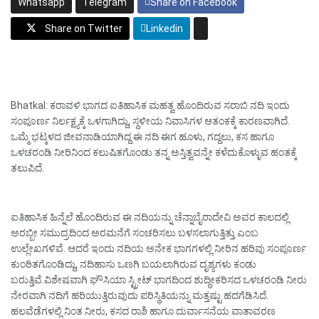
Whatsapp
Telegram
Share on Facebook
Share on Twitter
Linkedin
Bhatkal: ಕರಾವಳಿ ಭಾಗದ ಐತಿಹಾಸಿಕ ಮಹತ್ವ ಹೊಂದಿರುವ ಸರಾಬಿ ನದಿ ಇಂದು
ಸಂಪೂರ್ಣ ನಿರ್ಲಕ್ಷ್ಯಕ್ಕೆ ಒಳಗಾಗಿದ್ದು, ಸ್ಥಳೀಯ ನಿವಾಸಿಗಳ ಆತಂಕಕ್ಕೆ ಕಾರಣವಾಗಿದೆ.
ಒಮ್ಮೆ ಭಟ್ಕಳದ ಜೀವನಾಡಿಯಾಗಿದ್ದ ಈ ನದಿ ಈಗ ಹೂಳು, ಗದ್ದಲು, ಕಸ ಹಾಗೂ
ಒಳಚರಂಡಿ ನೀರಿನಿಂದ ಕಲುಷಿತಗೊಂಡು ತನ್ನ ಅಸ್ತಿತ್ವವನ್ನೇ ಕಳೆದುಕೊಳ್ಳುವ ಹಂತಕ್ಕೆ
ತಲುಪಿದೆ.
ಐತಿಹಾಸಿಕ ಹಿನ್ನೆಲೆ ಹೊಂದಿರುವ ಈ ನದಿಯನ್ನು ಚೆನ್ನಾಬೈರಾದೇವಿ ಅವರ ಕಾಲದಲ್ಲಿ
ಅರಬ್ಬೀ ಸಮುದ್ರದಿಂದ ಅರಮನೆಗೆ ಸಂಚರಿಸಲು ಬಳಸಲಾಗುತ್ತಿತ್ತು ಎಂಬ
ಉಲ್ಲೇಖಗಳಿವೆ. ಆದರೆ ಇಂದು ನದಿಯ ಅನೇಕ ಭಾಗಗಳಲ್ಲಿ ನೀರಿನ ಹರಿವು ಸಂಪೂರ್ಣ
ಕುಂಠಿತಗೊಂಡಿದ್ದು, ನದಿಹಾಸು ಒಣಗಿ ಬಯಲಾಗಿರುವ ದೃಶ್ಯಗಳು ಕಂಡು
ಬರುತ್ತಿವೆ.ವಿಶೇಷವಾಗಿ ಘೌಸಿಯಾ ಸ್ಟ್ರೀಟ್ ಭಾಗದಿಂದ ಶುದ್ಧೀಕರಿಸದ ಒಳಚರಂಡಿ ನೀರು
ನೇರವಾಗಿ ನದಿಗೆ ಹರಿಯುತ್ತಿರುವುದು ಪರಿಸ್ಥಿತಿಯನ್ನು ಮತ್ತಷ್ಟು ಹದಗೆಡಿಸಿದೆ.
ಹಲವೆಡೆಗಳಲ್ಲಿ ನಿಂತ ನೀರು, ಕಸದ ರಾಶಿ ಹಾಗೂ ದುರ್ವಾಸನೆಯ ವಾತಾವರಣ