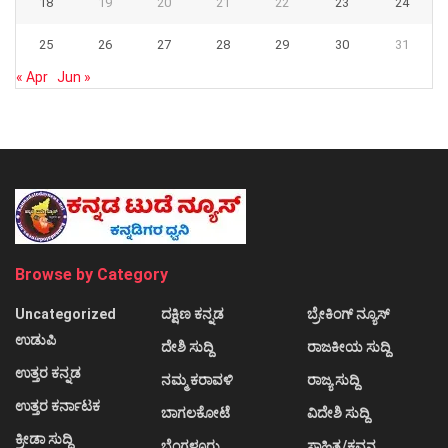
18
19
20
21
22
23
24
25
26
27
28
29
30
31
« Apr
Jun »
Browse by Category
Uncategorized
ದಕ್ಷಿಣ ಕನ್ನಡ
ಬ್ರೇಕಿಂಗ್ ನ್ಯೂಸ್
ಉಡುಪಿ
ದೇಶಿ ಸುದ್ದಿ
ರಾಜಕೀಯ ಸುದ್ದಿ
ಉತ್ತರ ಕನ್ನಡ
ನಮ್ಮ ಕರಾವಳಿ
ರಾಜ್ಯ ಸುದ್ದಿ
ಉತ್ತರ ಕರ್ನಾಟಕ
ಬಾಗಲಕೋಟೆ
ವಿದೇಶಿ ಸುದ್ದಿ
ಕ್ರೀಡಾ ಸುದ್ದಿ
ಬೆಂಗಳೂರು
ಸಾಹಿತ್ಯ/ಕವನ