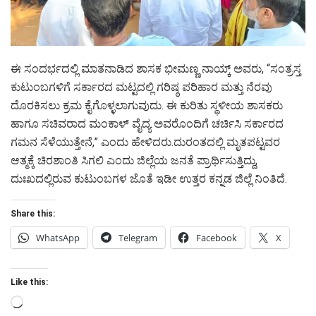
ಈ ಸಂದರ್ಭದಲ್ಲಿ ಮಾತನಾಡಿದ ಶಾಸಕ ಭೀಮಣ್ಣ ನಾಯ್ಕ್ ಅವರು, “ಸಂತ್ರಸ್ತ
ಕುಟುಂಬಗಳಿಗೆ ಸರ್ಕಾರದ ಮಟ್ಟದಲ್ಲಿ ಗರಿಷ್ಠ ಪರಿಹಾರ ಮತ್ತು ನೆರವು
ದೊರಕಿಸಲು ಕ್ರಮ ಕೈಗೊಳ್ಳಲಾಗುವುದು. ಈ ಕುರಿತು ಸ್ಥಳೀಯ ಶಾಸಕರು
ಹಾಗೂ ಸಚಿವರಾದ ಮಂಕಾಳ್ ವೈದ್ಯ ಅವರೊಂದಿಗೆ ಚರ್ಚಿಸಿ ಸರ್ಕಾರದ
ಗಮನ ಸೆಳೆಯುತ್ತೇನೆ,” ಎಂದು ಹೇಳಿದರು.ದುರಂತದಲ್ಲಿ ಮೃತಪಟ್ಟವರ
ಆತ್ಮಕ್ಕೆ ಚಿರಶಾಂತಿ ಸಿಗಲಿ ಎಂದು ಜಿಲ್ಲೆಯ ಜನತೆ ಪ್ರಾರ್ಥಿಸುತ್ತಿದ್ದು,
ದುಃಖದಲ್ಲಿರುವ ಕುಟುಂಬಗಳ ಜೊತೆ ಇಡೀ ಉತ್ತರ ಕನ್ನಡ ಜಿಲ್ಲೆ ನಿಂತಿದೆ.
Share this:
WhatsApp
Telegram
Facebook
X
Like this:
Loading…