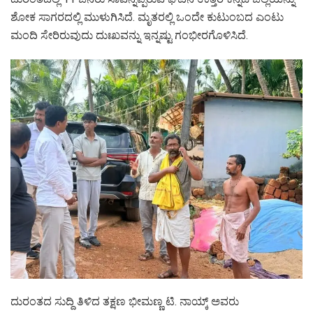
ಶೋಕ ಸಾಗರದಲ್ಲಿ ಮುಳುಗಿಸಿದೆ. ಮೃತರಲ್ಲಿ ಒಂದೇ ಕುಟುಂಬದ ಎಂಟು
ಮಂದಿ ಸೇರಿರುವುದು ದುಃಖವನ್ನು ಇನ್ನಷ್ಟು ಗಂಭೀರಗೊಳಿಸಿದೆ.
ದುರಂತದ ಸುದ್ದಿ ತಿಳಿದ ತಕ್ಷಣ ಭೀಮಣ್ಣ ಟಿ. ನಾಯ್ಕ್ ಅವರು