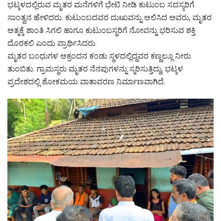
ಭಟ್ಕಳದಲ್ಲಿರುವ ಮೃತರ ಮನೆಗಳಿಗೆ ಭೇಟಿ ನೀಡಿ ಕುಟುಂಬ ಸದಸ್ಯರಿಗೆ
ಸಾಂತ್ವನ ಹೇಳಿದರು. ಕುಟುಂಬದವರ ದುಃಖವನ್ನು ಆಲಿಸಿದ ಅವರು, ಮೃತರ
ಆತ್ಮಕ್ಕೆ ಶಾಂತಿ ಸಿಗಲಿ ಹಾಗೂ ಕುಟುಂಬಸ್ಥರಿಗೆ ನೋವನ್ನು ಭರಿಸುವ ಶಕ್ತಿ
ದೊರಕಲಿ ಎಂದು ಪ್ರಾರ್ಥಿಸಿದರು.
ಮೃತರ ಬಂಧುಗಳ ಆಕ್ರಂದನ ಕಂಡು ಸ್ಥಳದಲ್ಲಿದ್ದವರ ಕಣ್ಣಲ್ಲೂ ನೀರು
ತುಂಬಿತು. ಗ್ರಾಮಸ್ಥರು ಮೃತರ ನೆನಪುಗಳನ್ನು ಸ್ಮರಿಸುತ್ತಿದ್ದು, ಭಟ್ಕಳ
ಪ್ರದೇಶದಲ್ಲಿ ಶೋಕಮಯ ವಾತಾವರಣ ನಿರ್ಮಾಣವಾಗಿದೆ.