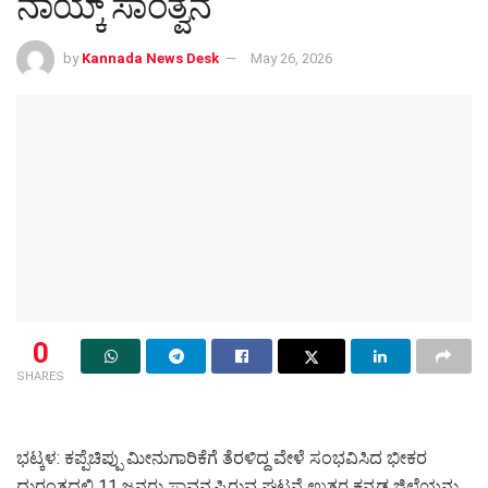
ನಾಯ್ಕ್ ಸಾಂತ್ವನ
by
Kannada News Desk
May 26, 2026
0
SHARES
ಭಟ್ಕಳ: ಕಪ್ಪೆಚಿಪ್ಪು ಮೀನುಗಾರಿಕೆಗೆ ತೆರಳಿದ್ದ ವೇಳೆ ಸಂಭವಿಸಿದ ಭೀಕರ
ದುರಂತದಲ್ಲಿ 11 ಜನರು ಸಾವನ್ನಪ್ಪಿರುವ ಘಟನೆ ಉತ್ತರ ಕನ್ನಡ ಜಿಲ್ಲೆಯನ್ನು