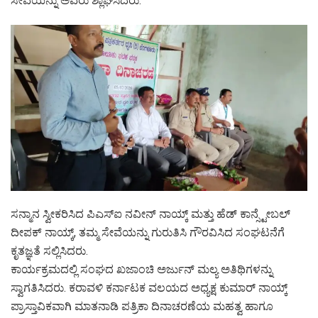
ಸೇವೆಯನ್ನು ಅವರು ಶ್ಲಾಘಿಸಿದರು.
ಸನ್ಮಾನ ಸ್ವೀಕರಿಸಿದ ಪಿಎಸ್ಐ ನವೀನ್ ನಾಯ್ಕ್ ಮತ್ತು ಹೆಡ್ ಕಾನ್ಸ್ಟೇಬಲ್
ದೀಪಕ್ ನಾಯ್ಕ್, ತಮ್ಮ ಸೇವೆಯನ್ನು ಗುರುತಿಸಿ ಗೌರವಿಸಿದ ಸಂಘಟನೆಗೆ
ಕೃತಜ್ಞತೆ ಸಲ್ಲಿಸಿದರು.
ಕಾರ್ಯಕ್ರಮದಲ್ಲಿ ಸಂಘದ ಖಜಾಂಚಿ ಅರ್ಜುನ್ ಮಲ್ಯ ಅತಿಥಿಗಳನ್ನು
ಸ್ವಾಗತಿಸಿದರು. ಕರಾವಳಿ ಕರ್ನಾಟಕ ವಲಯದ ಅಧ್ಯಕ್ಷ ಕುಮಾರ್ ನಾಯ್ಕ್
ಪ್ರಾಸ್ತಾವಿಕವಾಗಿ ಮಾತನಾಡಿ ಪತ್ರಿಕಾ ದಿನಾಚರಣೆಯ ಮಹತ್ವ ಹಾಗೂ