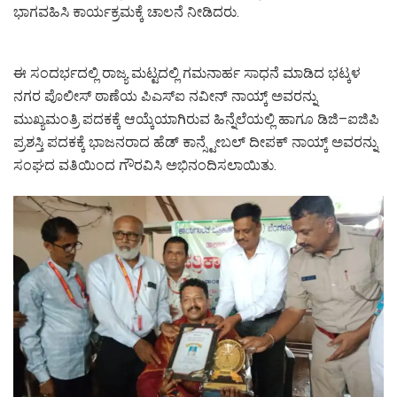
ಭಾಗವಹಿಸಿ ಕಾರ್ಯಕ್ರಮಕ್ಕೆ ಚಾಲನೆ ನೀಡಿದರು.
ಈ ಸಂದರ್ಭದಲ್ಲಿ ರಾಜ್ಯ ಮಟ್ಟದಲ್ಲಿ ಗಮನಾರ್ಹ ಸಾಧನೆ ಮಾಡಿದ ಭಟ್ಕಳ
ನಗರ ಪೊಲೀಸ್ ಠಾಣೆಯ ಪಿಎಸ್ಐ ನವೀನ್ ನಾಯ್ಕ್ ಅವರನ್ನು
ಮುಖ್ಯಮಂತ್ರಿ ಪದಕಕ್ಕೆ ಆಯ್ಕೆಯಾಗಿರುವ ಹಿನ್ನೆಲೆಯಲ್ಲಿ ಹಾಗೂ ಡಿಜಿ–ಐಜಿಪಿ
ಪ್ರಶಸ್ತಿ ಪದಕಕ್ಕೆ ಭಾಜನರಾದ ಹೆಡ್ ಕಾನ್ಸ್ಟೇಬಲ್ ದೀಪಕ್ ನಾಯ್ಕ್ ಅವರನ್ನು
ಸಂಘದ ವತಿಯಿಂದ ಗೌರವಿಸಿ ಅಭಿನಂದಿಸಲಾಯಿತು.