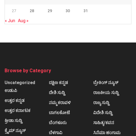
27
28
29
30
31
« Jun
Aug »
Browse by Category
Uncategorized
ದಕ್ಷಿಣ ಕನ್ನಡ
ಬ್ರೇಕಿಂಗ್ ನ್ಯೂಸ್
ಉಡುಪಿ
ದೇಶಿ ಸುದ್ದಿ
ರಾಜಕೀಯ ಸುದ್ದಿ
ಉತ್ತರ ಕನ್ನಡ
ನಮ್ಮ ಕರಾವಳಿ
ರಾಜ್ಯ ಸುದ್ದಿ
ಉತ್ತರ ಕರ್ನಾಟಕ
ಬಾಗಲಕೋಟೆ
ವಿದೇಶಿ ಸುದ್ದಿ
ಕ್ರೀಡಾ ಸುದ್ದಿ
ಬೆಂಗಳೂರು
ಸಾಹಿತ್ಯ/ಕವನ
ಕ್ರೈಮ್ ನ್ಯೂಸ್
ಬೆಳಗಾವಿ
ಸಿನೆಮಾ ಹಂಗಾಮ