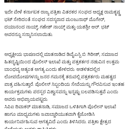
ಇದೇ ವೇಳೆ ಕರ್ನಾಟಕ ರಾಜ್ಯ ಪತ್ರಿಕಾ ವಿತರಕರ ಸಂಘದ ಅಧ್ಯಕ್ಷ ರಾಮಕೃಷ್ಣ
ಭಟ್ ಸೇರಿದಂತೆ ಸಂಘದ ಸದಸ್ಯರಾದ ಮಂಜುನಾಥ್ ಮೊಗೇರ್,
ದಯಾನಂದ ನಾಯ್ಕ್, ಗಣೇಶ್ ನಾಯ್ಕ್ ಮತ್ತು ಯಶಶ್ರೀ ಆರ್. ಭಟ್
ಅವರನ್ನೂ ಸನ್ಮಾನಿಸಲಾಯಿತು.
ಅಧ್ಯಕ್ಷೀಯ ಭಾಷಣದಲ್ಲಿ ಮಾತನಾಡಿದ ಡಿವೈಎಸ್ಪಿ ಬಿ. ಗಿರೀಶ್, ಸಮಾಜದ
ಹಿತದೃಷ್ಟಿಯಿಂದ ಪೊಲೀಸ್ ಇಲಾಖೆ ಮತ್ತು ಪತ್ರಕರ್ತರ ನಡುವಿನ ಉತ್ತಮ
ಬಾಂಧವ್ಯ ಅತ್ಯಂತ ಅಗತ್ಯ ಎಂದು ಹೇಳಿದರು. ಆಡಳಿತದಲ್ಲಿನ
ಲೋಪದೋಷಗಳನ್ನು ಜನರ ಗಮನಕ್ಕೆ ತರುವಲ್ಲಿ ಪತ್ರಕರ್ತರು ಮಹತ್ವದ
ಪಾತ್ರ ವಹಿಸುತ್ತಾರೆ. ಪೊಲೀಸ್ ಸಿಬ್ಬಂದಿಯ ಸೇವೆಯನ್ನು ಗೌರವಿಸುವ ಇಂತಹ
ಕಾರ್ಯಕ್ರಮಗಳು ಪರಸ್ಪರ ವಿಶ್ವಾಸವನ್ನು ಇನ್ನಷ್ಟು ಬಲಪಡಿಸುತ್ತವೆ ಎಂದು
ಅವರು ಅಭಿಪ್ರಾಯಪಟ್ಟರು.
ಸಿಪಿಐ ದಿವಾಕರ್ ಮಾತನಾಡಿ, ಸಮಾಜದ ಒಳಿತಿಗಾಗಿ ಪೊಲೀಸ್ ಇಲಾಖೆ
ಹಾಗೂ ಮಾಧ್ಯಮಗಳು ಜವಾಬ್ದಾರಿಯುತವಾಗಿ ಕೈಜೋಡಿಸಿ
ಕಾರ್ಯನಿರ್ವಹಿಸುವ ಅಗತ್ಯವಿದೆ ಎಂದು ತಿಳಿಸಿದರು. ಪತ್ರಿಕಾ ಕ್ಷೇತ್ರದ