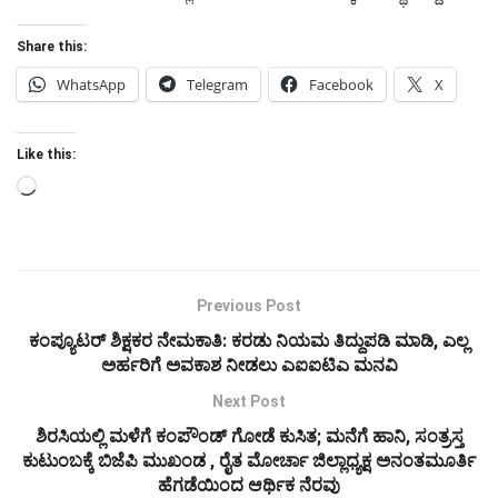
Share this:
WhatsApp
Telegram
Facebook
X
Like this:
Loading…
Previous Post
ಕಂಪ್ಯೂಟರ್ ಶಿಕ್ಷಕರ ನೇಮಕಾತಿ: ಕರಡು ನಿಯಮ ತಿದ್ದುಪಡಿ ಮಾಡಿ, ಎಲ್ಲ
ಅರ್ಹರಿಗೆ ಅವಕಾಶ ನೀಡಲು ಎಐಐಟಿಎ ಮನವಿ
Next Post
ಶಿರಸಿಯಲ್ಲಿ ಮಳೆಗೆ ಕಂಪೌಂಡ್ ಗೋಡೆ ಕುಸಿತ; ಮನೆಗೆ ಹಾನಿ, ಸಂತ್ರಸ್ತ
ಕುಟುಂಬಕ್ಕೆ ಬಿಜೆಪಿ ಮುಖಂಡ , ರೈತ ಮೋರ್ಚಾ ಜಿಲ್ಲಾಧ್ಯಕ್ಷ ಅನಂತಮೂರ್ತಿ
ಹೆಗಡೆಯಿಂದ ಆರ್ಥಿಕ ನೆರವು