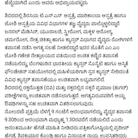
ಹೆಜ್ಜೆಯಾಗಿದೆ ಎಂದು ಅವರು ಅಭಿಪ್ರಾಯಪಟ್ಟರು.
ಶಿಬಿರದಲ್ಲಿ ಶಿರಸಿಯ ಟಿ.ಎಸ್.ಎಸ್. ಆಸ್ಪತ್ರೆ, ಮಾರಿಕಾಂಬಾ ಆಸ್ಪತ್ರೆ ಹಾಗೂ
ಜೋಶಿ ಆಸ್ಪತ್ರೆಯ ವಿವಿಧ ವಿಭಾಗಗಳ ತಜ್ಞ ವೈದ್ಯರು ಪಾಲ್ಗೊಳ್ಳಲಿದ್ದಾರೆ.
ಜನರಲ್ ಮೆಡಿಸಿನ್, ಯೂರಾಲಜಿ, ಸ್ತ್ರೀರೋಗ, ಮಕ್ಕಳ ಆರೋಗ್ಯ,
ಚರ್ಮರೋಗ, ನೇತ್ರ ಚಿಕಿತ್ಸಾ ಹಾಗೂ ಕ್ಯಾನ್ಸರ್ ವಿಭಾಗದ ವೈದ್ಯರು ರೋಗಿಗಳಿಗೆ
ತಪಾಸಣೆ ನಡೆಸಿ ಅಗತ್ಯ ಸಲಹೆ ನೀಡಲಿದ್ದಾರೆ.ಇದರ ಜೊತೆಗೆ ಎಂ.ಎಂ.
ಜೋಶಿ ಗಣೇಶ ನೇತ್ರಾಲಯದ ವತಿಯಿಂದ ಉಚಿತ ಕಣ್ಣಿನ ತಪಾಸಣೆ
ನಡೆಯಲಿದ್ದು, ಬೆಂಗಳೂರಿನ ಭಾರತೀಯ ಕ್ಯಾನ್ಸರ್ ಸೊಸೈಟಿ ಹಾಗೂ ಅಸ್ಮಿತೆ
ಫೌಂಡೇಶನ್ ಸಹಯೋಗದಲ್ಲಿ ಮಹಿಳೆಯರಿಗಾಗಿ ಸ್ತನ ಕ್ಯಾನ್ಸರ್ ಸೇರಿದಂತೆ
ವಿವಿಧ ಕ್ಯಾನ್ಸರ್ ತಪಾಸಣೆಯೂ ಉಚಿತವಾಗಿ ಲಭ್ಯವಾಗಲಿದೆ.
ಶಿಬಿರದಲ್ಲಿ ರಕ್ತದೊತ್ತಡ (ಬಿಪಿ) ಮತ್ತು ರಕ್ತದಲ್ಲಿನ ಸಕ್ಕರೆ ಪ್ರಮಾಣ (ಶುಗರ್)
ಪರೀಕ್ಷೆಗಳನ್ನು ಉಚಿತವಾಗಿ ನಡೆಸಲಾಗುತ್ತದೆ. ಅಗತ್ಯವಿರುವವರಿಗೆ ಆಯ್ದ
ಔಷಧಿಗಳನ್ನು ಸಹ ಉಚಿತವಾಗಿ ವಿತರಿಸಲಾಗುವುದು.
ನೋಂದಣಿ ಪ್ರಕ್ರಿಯೆ ಬೆಳಿಗ್ಗೆ 9 ಗಂಟೆಗೆ ಆರಂಭವಾಗಲಿದ್ದು, ವೈದ್ಯರ ತಪಾಸಣೆ
9.30ರಿಂದ ಆರಂಭವಾಗಿ ಮಧ್ಯಾಹ್ನ 1.30ರವರೆಗೆ ನಡೆಯಲಿದೆ ಎಂದು
ಅನಂತಮೂರ್ತಿ ಹೆಗಡೆ ಮಾಹಿತಿ ನೀಡಿದರು.ಪತ್ರಿಕಾಗೋಷ್ಠಿಯಲ್ಲಿ ಪ್ರದೀಪ್
ಹೆಗಡೆ, ಶಿವಕುಮಾರ ಕೊಂಡ್ಲಿ ಹಾಗೂ ವಿನಾಯಕ ನಾಯ್ಕ ಉಪಸ್ಥಿತರಿದ್ದರು.