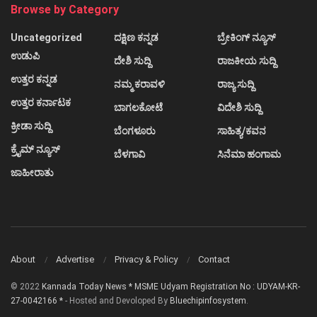
Browse by Category
Uncategorized
ದಕ್ಷಿಣ ಕನ್ನಡ
ಬ್ರೇಕಿಂಗ್ ನ್ಯೂಸ್
ಉಡುಪಿ
ದೇಶಿ ಸುದ್ದಿ
ರಾಜಕೀಯ ಸುದ್ದಿ
ಉತ್ತರ ಕನ್ನಡ
ನಮ್ಮ ಕರಾವಳಿ
ರಾಜ್ಯ ಸುದ್ದಿ
ಉತ್ತರ ಕರ್ನಾಟಕ
ಬಾಗಲಕೋಟೆ
ವಿದೇಶಿ ಸುದ್ದಿ
ಕ್ರೀಡಾ ಸುದ್ದಿ
ಬೆಂಗಳೂರು
ಸಾಹಿತ್ಯ/ಕವನ
ಕ್ರೈಮ್ ನ್ಯೂಸ್
ಬೆಳಗಾವಿ
ಸಿನೆಮಾ ಹಂಗಾಮ
ಜಾಹೀರಾತು
About
Advertise
Privacy & Policy
Contact
© 2022
Kannada Today News * MSME Udyam Registration No : UDYAM-KR-
27-0042166 *
- Hosted and Devoloped By
Bluechipinfosystem
.