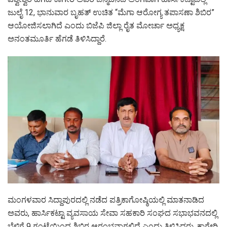
ಜುಲೈ 12, ಭಾನುವಾರ ಬೃಹತ್ ಉಚಿತ “ಮೆಗಾ ಆರೋಗ್ಯ ತಪಾಸಣಾ ಶಿಬಿರ”
ಆಯೋಜಿಸಲಾಗಿದೆ ಎಂದು ಬಿಜೆಪಿ ಜಿಲ್ಲಾ ರೈತ ಮೋರ್ಚಾ ಅಧ್ಯಕ್ಷ
ಅನಂತಮೂರ್ತಿ ಹೆಗಡೆ ತಿಳಿಸಿದ್ದಾರೆ.
ಮಂಗಳವಾರ ಸಿದ್ದಾಪುರದಲ್ಲಿ ನಡೆದ ಪತ್ರಿಕಾಗೋಷ್ಠಿಯಲ್ಲಿ ಮಾತನಾಡಿದ
ಅವರು, ಹಾರ್ಸಿಕಟ್ಟಾ ವ್ಯವಸಾಯ ಸೇವಾ ಸಹಕಾರಿ ಸಂಘದ ಸಭಾಭವನದಲ್ಲಿ
ಬೆಳಿಗ್ಗೆ 9 ಗಂಟೆಯಿಂದ ಶಿಬಿರ ಆರಂಭವಾಗಲಿದೆ ಎಂದು ತಿಳಿಸಿದರು. ಕಾಗೇರಿ