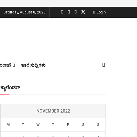
Saturday, August 8, 2026
Login
ಂಜನೆ
ಇತರೆ ಸುದ್ದಿ ಗಳು
ಕ್ಯಾಲೆಂಡರ್
NOVEMBER 2022
M
T
W
T
F
S
S