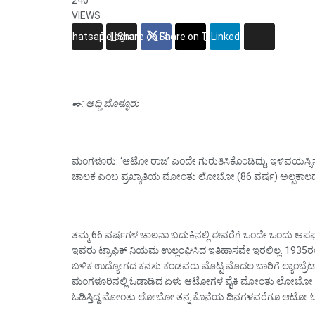
VIEWS
Whatsapp
Telegram
Share on Facebook
Share on Twitter
Linkedin
✒️: ಅದ್ದಿ ಬೊಳ್ಳೂರು
ಮಂಗಳೂರು: ‘ಆಟೋ ರಾಜ’ ಎಂದೇ ಗುರುತಿಸಿಕೊಂಡಿದ್ದು, ಇಳಿವಯಸ್
ಚಾಲಕ ಎಂಬ ಪ್ರಖ್ಯಾತಿಯ ಮೋಂತು ಲೋಬೋ (86 ವರ್ಷ) ಅಲ್ಪಕಾಲದ ಅ
ತಮ್ಮ 66 ವರ್ಷಗಳ ಚಾಲನಾ ಬದುಕಿನಲ್ಲಿ ಈವರೆಗೆ ಒಂದೇ ಒಂದು ಅಪ
ಇವರು ಟ್ರಾಫಿಕ್ ನಿಯಮ ಉಲ್ಲಂಘಿಸಿದ ಇತಿಹಾಸವೇ ಇರಲಿಲ್ಲ. 1935
ಬಳಿಕ ಉದ್ಯೋಗದ ಕನಸು ಕಂಡವರು ಮೊಟ್ಟ ಮೊದಲ ಬಾರಿಗೆ ಲ್ಯಾಂಬ್ರೆಟ್ಟ
ಮಂಗಳೂರಿನಲ್ಲಿ ಓಡಾಡಿದ ಏಳು ಆಟೋಗಳ ಪೈಕಿ ಮೋಂತು ಲೋಬೋ ಓ
ಓಡಿಸ್ತಿದ್ದ ಮೋಂತು ಲೋಬೋ ತನ್ನ ಕೊನೆಯ ದಿನಗಳವರೆಗೂ ಆಟೋ ಓಡಿಸು