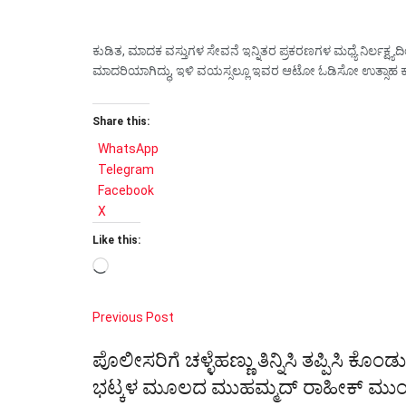
ಕುಡಿತ, ಮಾದಕ ವಸ್ತುಗಳ ಸೇವನೆ ಇನ್ನಿತರ ಪ್ರಕರಣಗಳ ಮಧ್ಯೆ ನಿರ
ಮಾದರಿಯಾಗಿದ್ಧು, ಇಳಿ ವಯಸ್ಸಲ್ಲೂ ಇವರ ಆಟೋ ಓಡಿಸೋ ಉತ್ಸಾಹ ಕುಂದಿ
Share this:
WhatsApp
Telegram
Facebook
X
Like this:
Loading…
Previous Post
ಪೊಲೀಸರಿಗೆ ಚಳ್ಳೆಹಣ್ಣು ತಿನ್ನಿಸಿ ತಪ್ಪಿಸಿ
ಭಟ್ಕಳ ಮೂಲದ ಮುಹಮ್ಮದ್ ರಾಹೀಕ್ ಮು