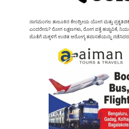
ನಾಗಮಂಗಲ ತಾಲೂಕಿನ ಕೇಂದ್ರೀಯ ಯೋಗ ಮತ್ತು ಪ್ರಕೃತಿಚಿಕಿತ
ಎಂದರೇನು? ರೋಗ ಲಕ್ಷಣಗಳು, ರೋಗ ಪತ್ತೆ ಹಚ್ಚುವಿಕೆ, ನಿಯ
ಜೊತೆಗೆ ಮಕ್ಕಳಿಗೆ ಉಚಿತ ಆರೋಗ್ಯ ತಪಾಸಣೆಯನ್ನು ನಡೆಸಿದರು