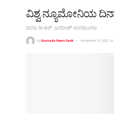
ವಿಶ್ವ ನ್ಯೂಮೋನಿಯ ದ
ವರದಿ-ಡಿ.ಆರ್. ಜಗದೀಶ್ ನಾಗಮಂಗಲ
by
Kannada News Desk
November 12, 2022
in