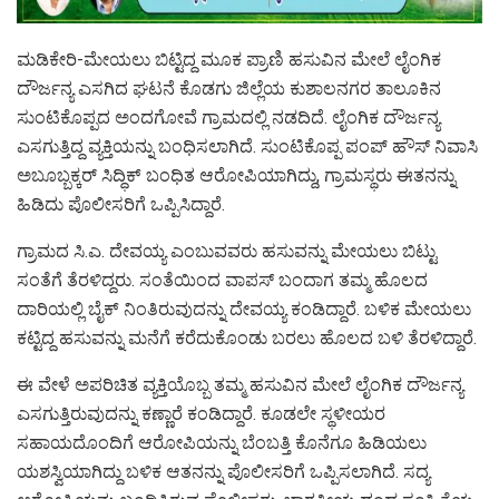
ಮಡಿಕೇರಿ-ಮೇಯಲು ಬಿಟ್ಟಿದ್ದ ಮೂಕ ಪ್ರಾಣಿ ಹಸುವಿನ ಮೇಲೆ ಲೈಂಗಿಕ
ದೌರ್ಜನ್ಯ ಎಸಗಿದ ಘಟನೆ ಕೊಡಗು ಜಿಲ್ಲೆಯ ಕುಶಾಲನಗರ ತಾಲೂಕಿನ
ಸುಂಟಿಕೊಪ್ಪದ ಅಂದಗೋವೆ ಗ್ರಾಮದಲ್ಲಿ ನಡದಿದೆ. ಲೈಂಗಿಕ ದೌರ್ಜನ್ಯ
ಎಸಗುತ್ತಿದ್ದ ವ್ಯಕ್ತಿಯನ್ನು ಬಂಧಿಸಲಾಗಿದೆ. ಸುಂಟಿಕೊಪ್ಪ ಪಂಪ್ ಹೌಸ್ ನಿವಾಸಿ
ಅಬೂಬ್ಬಕ್ಕರ್ ಸಿದ್ಧಿಕ್ ಬಂಧಿತ ಆರೋಪಿಯಾಗಿದ್ದು, ಗ್ರಾಮಸ್ಥರು ಈತನನ್ನು
ಹಿಡಿದು ಪೊಲೀಸರಿಗೆ ಒಪ್ಪಿಸಿದ್ದಾರೆ.
ಗ್ರಾಮದ ಸಿ.ಎ. ದೇವಯ್ಯ ಎಂಬುವವರು ಹಸುವನ್ನು ಮೇಯಲು ಬಿಟ್ಟು
ಸಂತೆಗೆ ತೆರಳಿದ್ದರು. ಸಂತೆಯಿಂದ ವಾಪಸ್ ಬಂದಾಗ ತಮ್ಮ ಹೊಲದ
ದಾರಿಯಲ್ಲಿ ಬೈಕ್ ನಿಂತಿರುವುದನ್ನು ದೇವಯ್ಯ ಕಂಡಿದ್ದಾರೆ. ಬಳಿಕ ಮೇಯಲು
ಕಟ್ಟಿದ್ದ ಹಸುವನ್ನು ಮನೆಗೆ ಕರೆದುಕೊಂಡು ಬರಲು ಹೊಲದ ಬಳಿ ತೆರಳಿದ್ದಾರೆ.
ಈ ವೇಳೆ ಅಪರಿಚಿತ ವ್ಯಕ್ತಿಯೊಬ್ಬ ತಮ್ಮ ಹಸುವಿನ ಮೇಲೆ ಲೈಂಗಿಕ ದೌರ್ಜನ್ಯ
ಎಸಗುತ್ತಿರುವುದನ್ನು ಕಣ್ಣಾರೆ ಕಂಡಿದ್ದಾರೆ. ಕೂಡಲೇ ಸ್ಥಳೀಯರ
ಸಹಾಯದೊಂದಿಗೆ ಆರೋಪಿಯನ್ನು ಬೆಂಬತ್ತಿ ಕೊನೆಗೂ ಹಿಡಿಯಲು
ಯಶಸ್ವಿಯಾಗಿದ್ದು ಬಳಿಕ ಆತನನ್ನು ಪೊಲೀಸರಿಗೆ ಒಪ್ಪಿಸಲಾಗಿದೆ. ಸದ್ಯ