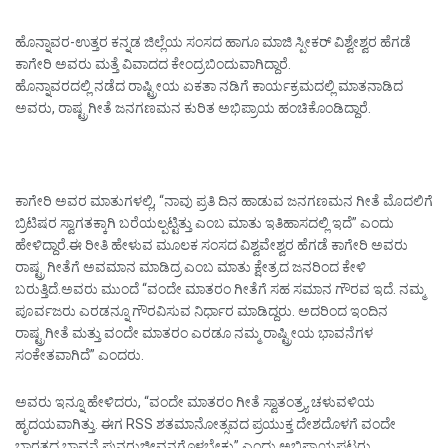
ಹೊನ್ನಾವರ-ಉತ್ತರ ಕನ್ನಡ ಜಿಲ್ಲೆಯ ಸಂಸದ ಹಾಗೂ ಮಾಜಿ ಸ್ಪೀಕರ್ ವಿಶ್ವೇಶ್ವರ ಹೆಗಡೆ
ಕಾಗೇರಿ ಅವರು ಮತ್ತೆ ವಿವಾದದ ಕೇಂದ್ರಬಿಂದುವಾಗಿದ್ದಾರೆ.
ಹೊನ್ನಾವರದಲ್ಲಿ ನಡೆದ ರಾಷ್ಟ್ರೀಯ ಏಕತಾ ನಡಿಗೆ ಕಾರ್ಯಕ್ರಮದಲ್ಲಿ ಮಾತನಾಡಿದ
ಅವರು, ರಾಷ್ಟ್ರಗೀತೆ ಜನಗಣಮನ ಕುರಿತ ಅಭಿಪ್ರಾಯ ಹಂಚಿಕೊಂಡಿದ್ದಾರೆ.
ಕಾಗೇರಿ ಅವರ ಮಾತುಗಳಲ್ಲಿ, “ನಾವು ಪ್ರತಿ ದಿನ ಹಾಡುವ ಜನಗಣಮನ ಗೀತೆ ಮೊದಲಿಗೆ
ಬ್ರಿಟಿಷರ ಸ್ವಾಗತಕ್ಕಾಗಿ ಬರೆಯಲ್ಪಟ್ಟಿತ್ತು ಎಂಬ ಮಾತು ಇತಿಹಾಸದಲ್ಲಿ ಇದೆ” ಎಂದು
ಹೇಳಿದ್ದಾರೆ.ಈ ರೀತಿ ಹೇಳುವ ಮೂಲಕ ಸಂಸದ ವಿಶ್ವವೇಶ್ವರ ಹೆಗಡೆ ಕಾಗೇರಿ ಅವರು
ರಾಷ್ಟ್ರ ಗೀತೆಗೆ ಅವಮಾನ ಮಾಡಿದ್ರ ಎಂಬ ಮಾತು ಕ್ಷೇತ್ರದ ಜನರಿಂದ ಕೇಳಿ
ಬರುತ್ತಿದೆ.ಅವರು ಮುಂದೆ “ವಂದೇ ಮಾತರಂ ಗೀತೆಗೆ ಸಹ ಸಮಾನ ಗೌರವ ಇದೆ. ನಮ್ಮ
ಪೂರ್ವಜರು ಎರಡನ್ನೂ ಗೌರವಿಸುವ ನಿರ್ಧಾರ ಮಾಡಿದ್ದರು. ಅದರಿಂದ ಇಂದಿನ
ರಾಷ್ಟ್ರಗೀತೆ ಮತ್ತು ವಂದೇ ಮಾತರಂ ಎರಡೂ ನಮ್ಮ ರಾಷ್ಟ್ರೀಯ ಭಾವನೆಗಳ
ಸಂಕೇತವಾಗಿದೆ” ಎಂದರು.
ಅವರು ಇನ್ನೂ ಹೇಳಿದರು, “ವಂದೇ ಮಾತರಂ ಗೀತೆ ಸ್ವಾತಂತ್ರ್ಯ ಚಳುವಳಿಯ
ಹೃದಯವಾಗಿತ್ತು. ಈಗ RSS ಶತಮಾನೋತ್ಸವದ ಪ್ರಯುಕ್ತ ದೇಶದೊಳಗೆ ವಂದೇ
ಭಾರತದ ಭಾವನೆ ಪುನರುಜ್ಜೀವನಗೊಳ್ಳಬೇಕು” ಎಂದು ಅಭಿಪ್ರಾಯಪಟ್ಟರು.