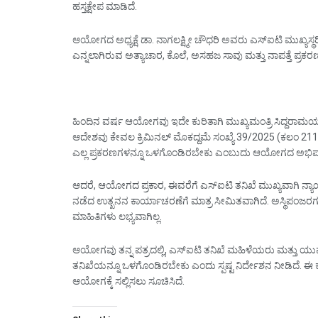
ಹಸ್ತಕ್ಷೇಪ ಮಾಡಿದೆ.
ಆಯೋಗದ ಅಧ್ಯಕ್ಷೆ ಡಾ. ನಾಗಲಕ್ಷ್ಮೀ ಚೌಧರಿ ಅವರು ಎಸ್‌ಐಟಿ ಮುಖ್ಯಸ್ಥರ
ಎನ್ನಲಾಗಿರುವ ಅತ್ಯಾಚಾರ, ಕೊಲೆ, ಅಸಹಜ ಸಾವು ಮತ್ತು ನಾಪತ್ತೆ ಪ್ರಕರ
ಹಿಂದಿನ ವರ್ಷ ಆಯೋಗವು ಇದೇ ಕುರಿತಾಗಿ ಮುಖ್ಯಮಂತ್ರಿ ಸಿದ್ದರಾಮಯ್ಯ 
ಆದೇಶವು ಕೇವಲ ಕ್ರಿಮಿನಲ್ ಮೊಕದ್ದಮೆ ಸಂಖ್ಯೆ 39/2025 (ಕಲಂ 211
ಎಲ್ಲ ಪ್ರಕರಣಗಳನ್ನೂ ಒಳಗೊಂಡಿರಬೇಕು ಎಂಬುದು ಆಯೋಗದ ಅಭಿಪ್
ಆದರೆ, ಆಯೋಗದ ಪ್ರಕಾರ, ಈವರೆಗೆ ಎಸ್‌ಐಟಿ ತನಿಖೆ ಮುಖ್ಯವಾಗಿ ನ್ಯಾಯ
ನಡೆದ ಉತ್ಖನನ ಕಾರ್ಯಾಚರಣೆಗೆ ಮಾತ್ರ ಸೀಮಿತವಾಗಿದೆ. ಅಸ್ಥಿಪಂಜರಗಳ ಪತ
ಮಾಹಿತಿಗಳು ಲಭ್ಯವಾಗಿಲ್ಲ.
ಆಯೋಗವು ತನ್ನ ಪತ್ರದಲ್ಲಿ, ಎಸ್‌ಐಟಿ ತನಿಖೆ ಮಹಿಳೆಯರು ಮತ್ತು ಯು
ತನಿಖೆಯನ್ನೂ ಒಳಗೊಂಡಿರಬೇಕು ಎಂದು ಸ್ಪಷ್ಟ ನಿರ್ದೇಶನ ನೀಡಿದೆ. ಈ 
ಆಯೋಗಕ್ಕೆ ಸಲ್ಲಿಸಲು ಸೂಚಿಸಿದೆ.