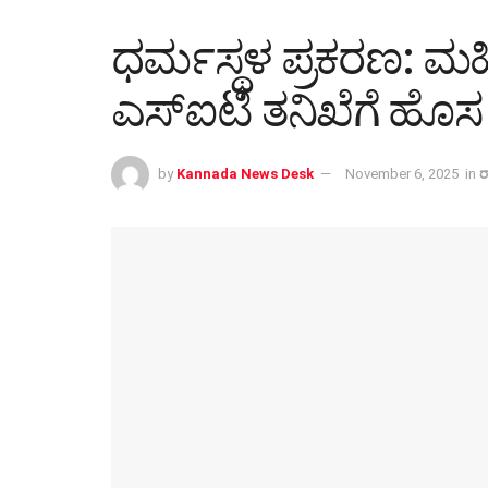
ಧರ್ಮಸ್ಥಳ ಪ್ರಕರಣ:
ಎಸ್‌ಐಟಿ ತನಿಖೆಗೆ ಹೊಸ
by
Kannada News Desk
November 6, 2025
in
ರ