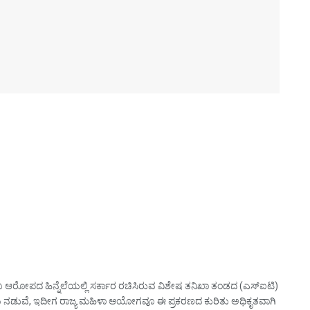
ಎಂಬ ಆರೋಪದ ಹಿನ್ನೆಲೆಯಲ್ಲಿ ಸರ್ಕಾರ ರಚಿಸಿರುವ ವಿಶೇಷ ತನಿಖಾ ತಂಡದ (ಎಸ್‌ಐಟಿ)
ಯ ನಡುವೆ, ಇದೀಗ ರಾಜ್ಯ ಮಹಿಳಾ ಆಯೋಗವೂ ಈ ಪ್ರಕರಣದ ಕುರಿತು ಅಧಿಕೃತವಾಗಿ