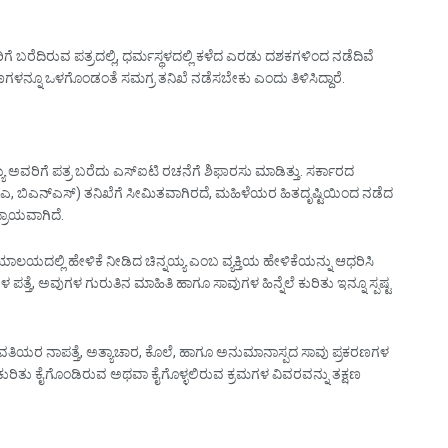
ಿಗೆ ಬರೆದಿರುವ ಪತ್ರದಲ್ಲಿ, ಧರ್ಮಸ್ಥಳದಲ್ಲಿ ಕಳೆದ ಎರಡು ದಶಕಗಳಿಂದ ನಡೆದಿವೆ
ಣಗಳನ್ನೂ ಒಳಗೊಂಡಂತೆ ಸಮಗ್ರ ತನಿಖೆ ನಡೆಸಬೇಕು ಎಂದು ತಿಳಿಸಿದ್ದಾರೆ.
ಅವರಿಗೆ ಪತ್ರ ಬರೆದು ಎಸ್‌ಐಟಿ ರಚನೆಗೆ ಶಿಫಾರಸು ಮಾಡಿತ್ತು. ಸರ್ಕಾರದ
ಎ, ಬಿಎನ್‌ಎಸ್) ತನಿಖೆಗೆ ಸೀಮಿತವಾಗಿರದೆ, ಮಹಿಳೆಯರ ಹಿತದೃಷ್ಟಿಯಿಂದ ನಡೆದ
ರಾಯವಾಗಿದೆ.
ಾಲಯದಲ್ಲಿ ಹೇಳಿಕೆ ನೀಡಿದ ಚಿನ್ನಯ್ಯ ಎಂಬ ವ್ಯಕ್ತಿಯ ಹೇಳಿಕೆಯನ್ನು ಆಧರಿಸಿ
್ತೆ, ಅವುಗಳ ಗುರುತಿನ ಮಾಹಿತಿ ಹಾಗೂ ಸಾವುಗಳ ಹಿನ್ನೆಲೆ ಕುರಿತು ಇನ್ನೂ ಸ್ಪಷ್ಟ
ವತಿಯರ ನಾಪತ್ತೆ, ಅತ್ಯಾಚಾರ, ಕೊಲೆ, ಹಾಗೂ ಅನುಮಾನಾಸ್ಪದ ಸಾವು ಪ್ರಕರಣಗಳ
ಕುರಿತು ಕೈಗೊಂಡಿರುವ ಅಥವಾ ಕೈಗೊಳ್ಳಲಿರುವ ಕ್ರಮಗಳ ವಿವರವನ್ನು ತಕ್ಷಣ