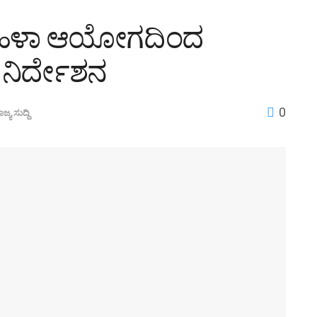
 ಮಹಿಳಾ ಆಯೋಗದಿಂದ
 ನಿರ್ದೇಶನ
0
ಾಜ್ಯ ಸುದ್ದಿ