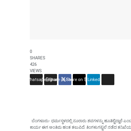
0
SHARES
426
VIEWS
Whatsapp
Telegram
Share on Facebook
Share on Twitter
Linkedin
ಬೆಂಗಳೂರು- ಧರ್ಮಸ್ಥಳದಲ್ಲಿ ನೂರಾರು ಶವಗಳನ್ನು ಹೂತಿಟ್ಟಿದ್ದಾರೆ 
ಕಾರ್ಯ ಈಗ ಅಂತಿಮ ಹಂತ ತಲುಪಿದೆ. ತಿಂಗಳುಗಟ್ಟಲೆ ನಡೆದ ತನಿಖೆ