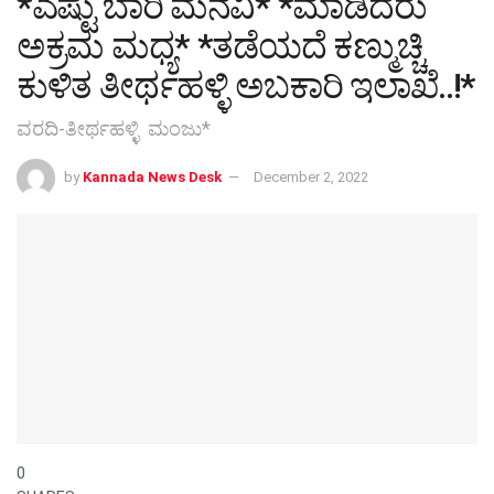
*ಎಷ್ಟು ಬಾರಿ ಮನವಿ* *ಮಾಡಿದರು
ಅಕ್ರಮ ಮಧ್ಯ* *ತಡೆಯದೆ ಕಣ್ಮುಚ್ಚಿ
ಕುಳಿತ ತೀರ್ಥಹಳ್ಳಿ ಅಬಕಾರಿ ಇಲಾಖೆ..!*
ವರದಿ-ತೀರ್ಥಹಳ್ಳಿ ಮಂಜು*
by
Kannada News Desk
December 2, 2022
0