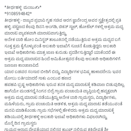
*ತೀರ್ಥಹಳ್ಳಿ ಮಂಜು✍️*
*9108594842*
ತೀರ್ಥಹಳ್ಳಿ:- ರಾಜ್ಯದ ಪ್ರಭಾವಿ ಗೃಹ ಸಚಿವ ಆರಗ ಜ್ಞಾನೇಂದ್ರ ಅವರ ಸ್ವಕ್ಷೇತ್ರದಲ್ಲಿ ಪ್ರತಿ
ಹಳ್ಳಿ, ಪಟ್ಟಣದ ಕೆಲವು ದಿನಸಿ ಅಂಗಡಿ, ಚಿಕನ್ ಸ್ಟಾಲ್, ಹೋಟೆಲ್ ಗಳಲ್ಲಿ ಅಕ್ರಮ ಮಧ್ಯ
ಮಾರಾಟ ವ್ಯಾಪಕವಾಗಿ ಮಾರಾಟವಾಗುತ್ತಿದ್ದು,
ಅನೇಕ ಬಾರಿ ಹೋಂ ಮಿನಿಸ್ಟರ್ ತಾಲೂಕಿನಲ್ಲಿ ನಡೆಯುತ್ತಿರುವ ಅಕ್ರಮ ಮಧ್ಯದ ಬಗೆ
ಸೂಕ್ತ ಕ್ರಮ ಕೈಗೊಳ್ಳುವಂತೆ ಅಬಕಾರಿ ಇಲಾಖೆಗೆ ಸೂಚನೆ ಕೊಡುತ್ತಿದ್ದರು ಅಬಕಾರಿ
ಇಲಾಖೆ ಅಧಿಕಾರಿಗಳು ಮಾತ್ರ ಜಾಣ ಕುರುಡು ಪ್ರದರ್ಶಿಸುತ್ತಿದ್ದಾರೆ ಯಾಕೆಂದರೆ ಈ
ಅಕ್ರಮ ಮಧ್ಯ ಮಾರಾಟದ ಹಿಂದೆ ಅಮಿತೋತ್ಸವದ ಕೆಲವು ಅಬಕಾರಿ ಅಧಿಕಾರಿಗಳಿಗೆ
ಜಣಜಣ ಕಾಂಚಾಣವಿದೆ.
ಯಾರ ಬಡವರ ಸಂಸಾರ ಬೀದಿಗೆ ಬಿದ್ದು, ವಿದ್ಯಾರ್ಥಿಗಳ ಭವಿಷ್ಯ ಹಾಳಾದರೇನು ಇವರ
ಜೋಬು ಬರ್ತಿಯಾದರೆ ಸಾಕು ಎಂಬುವ ಹಣದ
ಹಪಹಪಿ ಭ್ರಷ್ಟ ಅಧಿಕಾರಿಗಳು ಇರುವ ತನಕ ಮದ್ಯ ಮಾರಾಟಕ್ಕೆ ಕಡಿವಾಣ ಬಿಡುವುದಿಲ್ಲ,
ಹಾಗೆಯೇ ಮಂಡಗದ್ದೆ ಸಿಂಗನ ಬಿದ್ರೆ ಗ್ರಾಮ ಪಂಚಾಯಿತಿ ವ್ಯಾಪ್ತಿಯಲ್ಲಿ ಹವ್ಯಕ್ತವಾಗಿ
ಅಕ್ರಮ ಮಧ್ಯ ಮಾರಾಟ ನಡೆಯುತ್ತಿದ್ದು ಅನೇಕ ಬಾರಿ ಗ್ರಾಮಸ್ಥರು, ವಿದ್ಯಾರ್ಥಿಗಳು,
ಮಹಿಳೆಯರು, ಗ್ರಾಮ ಪಂಚಾಯಿತಿ ಆಡಳಿತ, ಅಕ್ರಮ ಮಧ್ಯ ಮಾರಾಟ ತಡೆಯುವಂತೆ
ಮನವಿ ಮಾಡಿಕೊಂಡು ಗ್ರಾಮ ಸಭೆಗಳಲ್ಲಿ ಹೇಳಿದರು ಅಕ್ರಮ ಮಧ್ಯ ಮಾರಾಟಕ್ಕೆ
ತಡಿಯುವಲ್ಲಿ ತೀರ್ಥಹಳ್ಳಿ ಅಬಕಾರಿ ಇಲಾಖೆ ಅಧಿಕಾರಿಗಳು ವಿಫಲರಾಗಿದ್ದು,
ಮೊನ್ನೆ ದಿನ ಗ್ರಾಮಸ್ಥರು
ಗ್ರಾಮದ ಆರಾಧ್ಯ ದೇವತೆಯಾದ ನಲ್ಲಿಸರ ಕ್ಯಾಂಪ್ ನಲ್ಲಿರುವ ಶಕ್ತಿದೇವತೆ ಶ್ರೀ