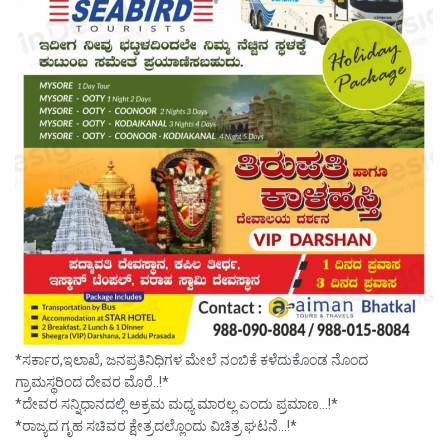
*ಸರ್ಕಾರ,ಇಲಾಖೆ, ಜನಪ್ರತಿನಿಧಿಗಳ ಮೇಲೆ ನಂಬಿಕೆ ಕಳೆದುಕೊಂಡ ನೊಂದ
ಗ್ರಾಮಸ್ಥರಿಂದ ದೇವರ ಮೊರೆ..!*
*ದೇವರ ಸನ್ನಿಧಾನದಲ್ಲಿ ಅಕ್ರಮ ಮಧ್ಯ ಮಾರಲ್ಲ ಎಂದು ಪ್ರಮಾಣ…!*
*ರಾಜ್ಯದ ಗೃಹ ಸಚಿವರ ಕ್ಷೇತ್ರದಲ್ಲೊಂದು ವಿಚಿತ್ರ ಘಟನೆ…!*