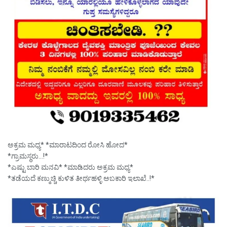
ಅಕ್ರಮ ಮಧ್ಯ* *ಮಾರಾಟದಿಂದ ರೋಸಿ ಹೋದ*
*ಗ್ರಾಮಸ್ಥರು…!*
*ಎಷ್ಟು ಬಾರಿ ಮನವಿ* *ಮಾಡಿದರು ಅಕ್ರಮ ಮಧ್ಯ*
*ತಡೆಯದೆ ಕಣ್ಮುಚ್ಚಿ ಕುಳಿತ ತೀರ್ಥಹಳ್ಳಿ ಅಬಕಾರಿ ಇಲಾಖೆ..!*