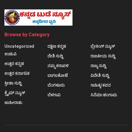
Browse by Category
Uncategorized
ದಕ್ಷಿಣ ಕನ್ನಡ
ಬ್ರೇಕಿಂಗ್ ನ್ಯೂಸ್
ಉಡುಪಿ
ದೇಶಿ ಸುದ್ದಿ
ರಾಜಕೀಯ ಸುದ್ದಿ
ಉತ್ತರ ಕನ್ನಡ
ನಮ್ಮ ಕರಾವಳಿ
ರಾಜ್ಯ ಸುದ್ದಿ
ಉತ್ತರ ಕರ್ನಾಟಕ
ಬಾಗಲಕೋಟೆ
ವಿದೇಶಿ ಸುದ್ದಿ
ಕ್ರೀಡಾ ಸುದ್ದಿ
ಬೆಂಗಳೂರು
ಸಾಹಿತ್ಯ/ಕವನ
ಕ್ರೈಮ್ ನ್ಯೂಸ್
ಬೆಳಗಾವಿ
ಸಿನೆಮಾ ಹಂಗಾಮ
ಜಾಹೀರಾತು