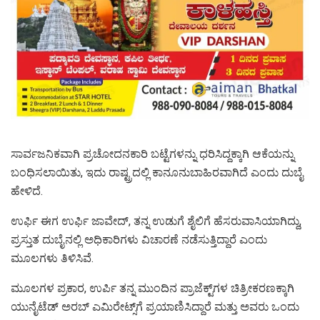
ಸಾರ್ವಜನಿಕವಾಗಿ ಪ್ರಚೋದನಕಾರಿ ಬಟ್ಟೆಗಳನ್ನು ಧರಿಸಿದ್ದಕ್ಕಾಗಿ ಆಕೆಯನ್ನು
ಬಂಧಿಸಲಾಯಿತು, ಇದು ರಾಷ್ಟ್ರದಲ್ಲಿ ಕಾನೂನುಬಾಹಿರವಾಗಿದೆ ಎಂದು ದುಬೈ
ಹೇಳಿದೆ.
ಉರ್ಫಿ ಈಗ ಉರ್ಫಿ ಜಾವೇದ್, ತನ್ನ ಉಡುಗೆ ಶೈಲಿಗೆ ಹೆಸರುವಾಸಿಯಾಗಿದ್ದು,
ಪ್ರಸ್ತುತ ದುಬೈನಲ್ಲಿ ಅಧಿಕಾರಿಗಳು ವಿಚಾರಣೆ ನಡೆಸುತ್ತಿದ್ದಾರೆ ಎಂದು
ಮೂಲಗಳು ತಿಳಿಸಿವೆ.
ಮೂಲಗಳ ಪ್ರಕಾರ, ಉರ್ಪಿ ತನ್ನ ಮುಂದಿನ ಪ್ರಾಜೆಕ್ಟ್‌ಗಳ ಚಿತ್ರೀಕರಣಕ್ಕಾಗಿ
ಯುನೈಟೆಡ್ ಅರಬ್ ಎಮಿರೇಟ್ಸ್‌ಗೆ ಪ್ರಯಾಣಿಸಿದ್ದಾರೆ ಮತ್ತು ಅವರು ಒಂದು