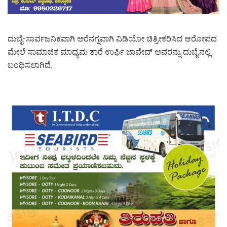
ದುಬೈ-ಸಾರ್ವಜನಿಕವಾಗಿ ಅರೆನಗ್ನವಾಗಿ ವಿಡಿಯೋ ಚಿತ್ರೀಕರಿಸಿದ ಆರೋಪದ
ಮೇಲೆ ಸಾಮಾಜಿಕ ಮಾಧ್ಯಮ ತಾರೆ ಉರ್ಫಿ ಜಾವೇದ್ ಅವರನ್ನು ದುಬೈನಲ್ಲಿ
ಬಂಧಿಸಲಾಗಿದೆ.