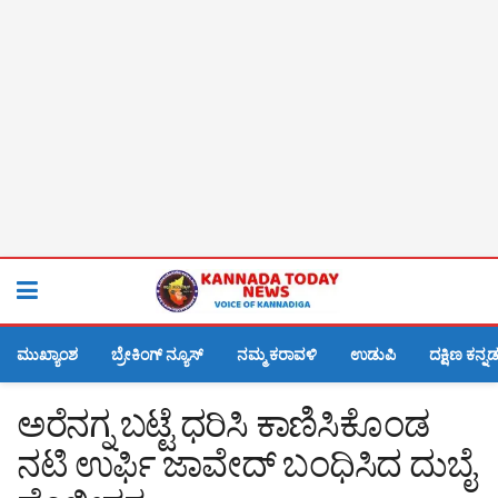
ಮುಖ್ಯಾಂಶ
ಬ್ರೇಕಿಂಗ್ ನ್ಯೂಸ್
ನಮ್ಮ ಕರಾವಳಿ
ಉಡುಪಿ
ದಕ್ಷಿಣ ಕನ್ನ
ಅರೆನಗ್ನ‌ ಬಟ್ಟೆ ಧರಿಸಿ ಕಾಣಿಸಿಕೊಂಡ
ನಟಿ ಉರ್ಫಿ ಜಾವೇದ್ ಬಂಧಿಸಿದ ದುಬೈ