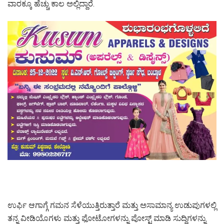
ವಾರಕ್ಕೂ ಹೆಚ್ಚು ಕಾಲ ಅಲ್ಲಿದ್ದಾರೆ.
ಉರ್ಫಿ ಆಗಾಗ್ಗೆ ಗಮನ ಸೆಳೆಯುತ್ತಿರುತ್ತಾರೆ ಮತ್ತು ಅಸಾಮಾನ್ಯ ಉಡುಪುಗಳಲ್ಲಿ
ತನ್ನ ವೀಡಿಯೊಗಳು ಮತ್ತು ಫೋಟೋಗಳನ್ನು ಪೋಸ್ಟ್ ಮಾಡಿ ಸುದ್ದಿಗಳನ್ನು