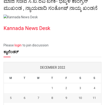
ಮಾಜಿ ಸಚಿವ ಸಿ.ಟಿ.ರವಿ ಟೀಕೆ- ಭಟ್ಕಳ ಕಾಂಗ್ರೆಸ್
ಮುಖಂಡ , ನ್ಯಾಯವಾದಿ ಸಂತೋಷ್ ನಾಯ್ಕ ಖಂಡನೆ
Kannada News Desk
Please
login
to join discussion
ಕ್ಯಾಲೆಂಡರ್
DECEMBER 2022
M
T
W
T
F
S
S
1
2
3
4
5
6
7
8
9
10
11