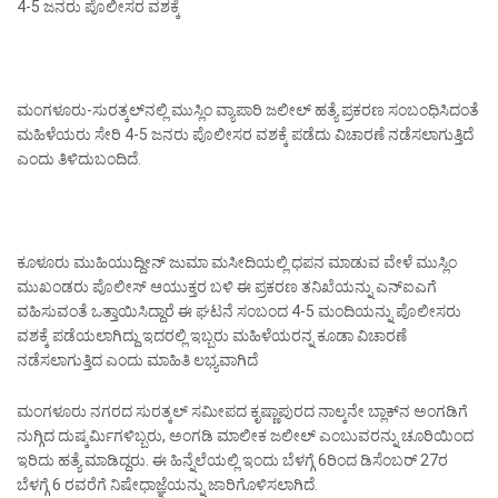
4-5 ಜನರು ಪೊಲೀಸರ ವಶಕ್ಕೆ
ಮಂಗಳೂರು-ಸುರತ್ಕಲ್‌ನಲ್ಲಿ ಮುಸ್ಲಿಂ ವ್ಯಾಪಾರಿ ಜಲೀಲ್‌ ಹತ್ಯೆ ಪ್ರಕರಣ ಸಂಬಂಧಿಸಿದಂತೆ
ಮಹಿಳೆಯರು ಸೇರಿ 4-5 ಜನರು ಪೊಲೀಸರ ವಶಕ್ಕೆ ಪಡೆದು ವಿಚಾರಣೆ ನಡೆಸಲಾಗುತ್ತಿದೆ
ಎಂದು ತಿಳಿದುಬಂದಿದೆ.
ಕೂಳೂರು ಮುಹಿಯುದ್ದೀನ್‌ ಜುಮಾ ಮಸೀದಿಯಲ್ಲಿ ಧಪನ ಮಾಡುವ ವೇಳೆ ಮುಸ್ಲಿಂ
ಮುಖಂಡರು ಪೊಲೀಸ್‌ ಆಯುಕ್ತರ ಬಳಿ ಈ ಪ್ರಕರಣ ತನಿಖೆಯನ್ನು ಎನ್‌ಐಎಗೆ
ವಹಿಸುವಂತೆ ಒತ್ತಾಯಿಸಿದ್ದಾರೆ ಈ ಘಟನೆ ಸಂಬಂದ 4-5 ಮಂದಿಯನ್ನು ಪೊಲೀಸರು
ವಶಕ್ಕೆ ಪಡೆಯಲಾಗಿದ್ದು ಇದರಲ್ಲಿ ಇಬ್ಬರು ಮಹಿಳೆಯರನ್ನ ಕೂಡಾ ವಿಚಾರಣೆ
ನಡೆಸಲಾಗುತ್ತಿದ ಎಂದು ಮಾಹಿತಿ ಲಭ್ಯವಾಗಿದೆ
ಮಂಗಳೂರು ನಗರದ ಸುರತ್ಕಲ್ ಸಮೀಪದ ಕೃಷ್ಣಾಪುರದ ನಾಲ್ಕನೇ ಬ್ಲಾಕ್‌ನ ಅಂಗಡಿಗೆ
ನುಗ್ಗಿದ ದುಷ್ಕರ್ಮಿಗಳಿಬ್ಬರು, ಅಂಗಡಿ ಮಾಲೀಕ ಜಲೀಲ್ ಎಂಬುವರನ್ನು ಚೂರಿಯಿಂದ
ಇರಿದು ಹತ್ಯೆ ಮಾಡಿದ್ದರು. ಈ ಹಿನ್ನೆಲೆಯಲ್ಲಿ ಇಂದು ಬೆಳಗ್ಗೆ 6ರಿಂದ ಡಿಸೆಂಬರ್ 27ರ
ಬೆಳಗ್ಗೆ 6 ರವರೆಗೆ ನಿಷೇಧಾಜ್ಞೆಯನ್ನು ಜಾರಿಗೊಳಿಸಲಾಗಿದೆ.