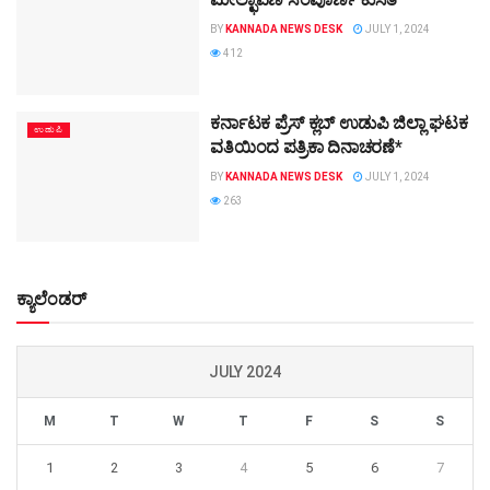
BY
KANNADA NEWS DESK
JULY 1, 2024
412
ಕರ್ನಾಟಕ ಪ್ರೆಸ್ ಕ್ಲಬ್ ಉಡುಪಿ ಜಿಲ್ಲಾ ಘಟಕ
ಉಡುಪಿ
ವತಿಯಿಂದ ಪತ್ರಿಕಾ ದಿನಾಚರಣೆ*
BY
KANNADA NEWS DESK
JULY 1, 2024
263
ಕ್ಯಾಲೆಂಡರ್
JULY 2024
M
T
W
T
F
S
S
1
2
3
4
5
6
7