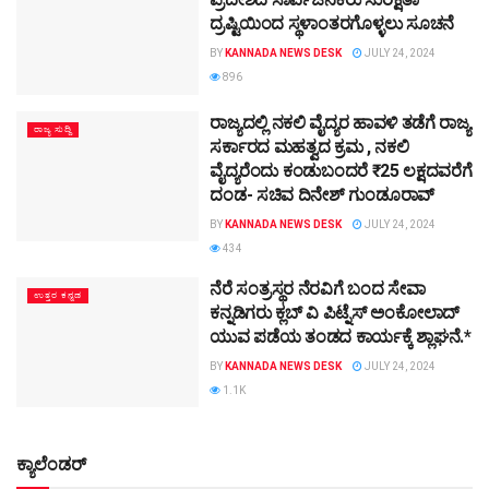
ದ್ರಷ್ಟಿಯಿಂದ ಸ್ಥಳಾಂತರಗೊಳ್ಳಲು ಸೂಚನೆ
BY
KANNADA NEWS DESK
JULY 24, 2024
896
ರಾಜ್ಯದಲ್ಲಿ ನಕಲಿ ವೈದ್ಯರ ಹಾವಳಿ ತಡೆಗೆ ರಾಜ್ಯ
ರಾಜ್ಯ ಸುದ್ದಿ
ಸರ್ಕಾರದ ಮಹತ್ವದ ಕ್ರಮ , ನಕಲಿ
ವೈದ್ಯರೆಂದು ಕಂಡುಬಂದರೆ ₹25 ಲಕ್ಷದವರೆಗೆ
ದಂಡ- ಸಚಿವ ದಿನೇಶ್‌ ಗುಂಡೂರಾವ್‌
BY
KANNADA NEWS DESK
JULY 24, 2024
434
ನೆರೆ ಸಂತ್ರಸ್ಥರ ನೆರವಿಗೆ ಬಂದ ಸೇವಾ
ಉತ್ತರ ಕನ್ನಡ
ಕನ್ನಡಿಗರು ಕ್ಲಬ್ ವಿ ಪಿಟ್ನೆಸ್ ಅಂಕೋಲಾದ್
ಯುವ ಪಡೆಯ ತಂಡದ ಕಾರ್ಯಕ್ಕೆ ಶ್ಲಾಘನೆ.*
BY
KANNADA NEWS DESK
JULY 24, 2024
1.1K
ಕ್ಯಾಲೆಂಡರ್