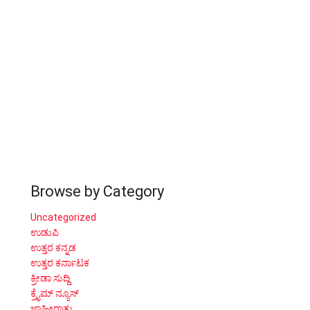
Browse by Category
Uncategorized
ಉಡುಪಿ
ಉತ್ತರ ಕನ್ನಡ
ಉತ್ತರ ಕರ್ನಾಟಕ
ಕ್ರೀಡಾ ಸುದ್ದಿ
ಕ್ರೈಮ್ ನ್ಯೂಸ್
ಜಾಹೀರಾತು