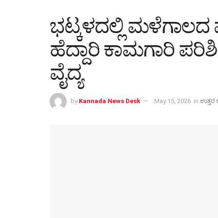
ಭಟ್ಕಳದಲ್ಲಿ ಮಳೆಗಾಲದ ಮುನ
ಹೆದ್ದಾರಿ ಕಾಮಗಾರಿ ಪರ
ವೈದ್ಯ
by
Kannada News Desk
May 15, 2026
in
ಉತ್ತರ 