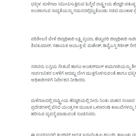
ಭಟ್ಕಳ: ಮಳೆಗಾಲ ಸಮೀಪಿಸುತ್ತಿರುವ ಹಿನ್ನೆಲೆ ರಾಷ್ಟ್ರೀಯ ಹೆದ್ದಾರಿ ಚತುಷ
ಉಂಟಾಗುವ ಸಾಧ್ಯತೆಯನ್ನು ಗಮನದಲ್ಲಿಟ್ಟುಕೊಂಡು ಸಚಿವ ಮಂಕಾಳ ವೈದ್
ಪರಿಶೀಲನೆ ವೇಳೆ ಜಿಲ್ಲಾಧಿಕಾರಿ ಲಕ್ಷ್ಮಿ ಪ್ರಿಯಾ, ಹೆಚ್ಚುವರಿ ಜಿಲ್ಲಾಧಿಕಾ
ಶಿವಕುಮಾರ್, ಸಹಾಯಕ ಆಯುಕ್ತ ಜೆ. ಮಹೇಶ್, ಡಿವೈಎಸ್ಪಿ ಗಿರೀಶ್ ಸೇರಿ
ಸಚಿವರು ಬಸ್ತಿಯ ಸೇತುವೆ ಹಾಗೂ ಅಂಡರ್‌ಪಾಸ್ ಕಾಮಗಾರಿಯನ್ನು ಶೀಘ
ಸಾರ್ವಜನಿಕರ ಬಳಕೆಗೆ ಆದಷ್ಟು ಬೇಗ ಮುಕ್ತಗೊಳಿಸುವಂತೆ ಹಾಗೂ ಭಟ್ಕಳ 
ಅಧಿಕಾರಿಗಳಿಗೆ ನಿರ್ದೇಶನ ನೀಡಿದರು.
ಮಳೆಗಾಲದಲ್ಲಿ ರಾಷ್ಟ್ರೀಯ ಹೆದ್ದಾರಿಯಲ್ಲಿ ನೀರು ನಿಂತು ವಾಹನ ಸಂಚಾ
ಪ್ರದೇಶಗಳಲ್ಲಿ ಜೆಸಿಬಿ ಯಂತ್ರಗಳ ಮೂಲಕ ಒಳಚರಂಡಿ ಕಾಲುವೆಗಳನ್ನು ನಿ
ಹರಿಸುವ ವ್ಯವಸ್ಥೆ ಮಾಡುವಂತೆ ಸೂಚಿಸಿದರು.
ಈ ಸಂದರ್ಭದಲ್ಲಿ ತಂಜಿಮ್ ಅಧ್ಯಕ್ಷ ಇನಾಯಿತುಲ್ಲ ಶಬಂದ್ರಿ, ತಾಲೂಕು 