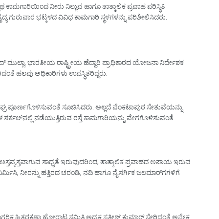
್ಪಥ ಕಾಮಗಾರಿಯಿಂದ ನೀರು ನಿಲ್ಲುವ ಹಾಗೂ ತಾತ್ಕಾಲಿಕ ಪ್ರವಾಹ ಪರಿಸ್ಥಿತಿ
ಯ ಗುರುವಾರ ಭಟ್ಕಳದ ವಿವಿಧ ಕಾಮಗಾರಿ ಸ್ಥಳಗಳನ್ನು ಪರಿಶೀಲಿಸಿದರು.
ರಿ ಸಾಜಿದ್ ಮುಲ್ಲಾ, ಭಾರತೀಯ ರಾಷ್ಟ್ರೀಯ ಹೆದ್ದಾರಿ ಪ್ರಾಧಿಕಾರದ ಯೋಜನಾ ನಿರ್ದೇಶಕ
ದಂತೆ ಹಲವು ಅಧಿಕಾರಿಗಳು ಉಪಸ್ಥಿತರಿದ್ದರು.
್ರ ಪೂರ್ಣಗೊಳಿಸುವಂತೆ ಸೂಚಿಸಿದರು. ಅಲ್ಲದೆ ವೆಂಕಟಾಪುರ ಸೇತುವೆಯನ್ನು
ಸರ್ಕಲ್‌ನಲ್ಲಿ ನಡೆಯುತ್ತಿರುವ ರಸ್ತೆ ಕಾಮಗಾರಿಯನ್ನು ವೇಗಗೊಳಿಸುವಂತೆ
ರ ಅಸ್ತವ್ಯಸ್ತವಾಗುವ ಸಾಧ್ಯತೆ ಇರುವುದರಿಂದ, ತಾತ್ಕಾಲಿಕ ಪ್ರವಾಹದ ಅಪಾಯ ಇರುವ
ರ್ಮಿಸಿ, ನೀರನ್ನು ಹತ್ತಿರದ ಚರಂಡಿ, ನದಿ ಹಾಗೂ ನೈಸರ್ಗಿಕ ಜಲಮಾರ್ಗಗಳಿಗೆ
ನಾಗರಿಕ ಹಿತರಕ್ಷಣಾ ಹೋರಾಟ ಸಮಿತಿ ಅಧ್ಯಕ್ಷ ಸತೀಶ್ ಕುಮಾರ್ ಸೇರಿದಂತೆ ಅನೇಕ