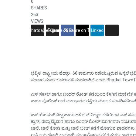
0
SHARES
263
VIEWS
Whatsapp
Telegram
Share on Facebook
Share on Twitter
Linkedin
ಭಟ್ಕಳ: ರಾಷ್ಟ್ರೀಯ ಹೆದ್ದಾರಿ–66 ಕಾಮಗಾರಿ ನಡೆಯುತ್ತಿರುವ ಹಿನ್ನೆಲೆ ಭಟ
ಸಂಚಾರ ಮಾರ್ಗ ಬದಲಾವಣೆ ಮಾಡಲಾಗಿದೆ ಎಂದು Bhatkal Town Police
ಎಸ್ ಸರ್ಕಲ್ ಹಾಗೂ ಬಂದರ್ ರೋಡ್ ಕಡೆಯಿಂದ ಕೆಳಗಿನ ಮಾರ್ಕೆಟ್ ಕ
ಹಾಗೂ ಪೊಲೀಸ್ ಠಾಣೆ ಮುಂಭಾಗದ ರಸ್ತೆಯ ಮೂಲಕ ಸಂಚರಿಸಬೇಕಾಗಿ
ಹಾಗೆಯೇ ಮಾರಿಕಟ್ಟಾ ಹಾಗೂ ಹಳೆ ಬಸ್ ನಿಲ್ದಾಣ ಕಡೆಯಿಂದ ಎಸ್ ಸರ್
ಕ್ರಾಸ್, ಈದ್ಗಾ ಮೈದಾನ ಹಾಗೂ ಬಂದರ್ ರೋಡ್ ಮಾರ್ಗವಾಗಿ ಸಂಚರಿಸಬ
ಜಾಲಿ, ಜಾಲಿ ಕೋಡಿ ಮತ್ತು ಜಾಲಿ ಬೀಚ್ ಕಡೆಗೆ ಹೋಗುವ ವಾಹನಗಳು ಬಂ
ರಾಷ್ಟ್ರೀಯ ಹೆದ್ದಾರಿ ಕಾಮಗಾರಿ ಪೂರ್ಣಗೊಳ್ಳುವವರೆಗೆ ತುರ್ತು ಹಾ