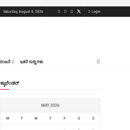
Saturday, August 8, 2026
Login
ಂಜನೆ
ಇತರೆ ಸುದ್ದಿ ಗಳು
ಕ್ಯಾಲೆಂಡರ್
MAY 2026
M
T
W
T
F
S
S