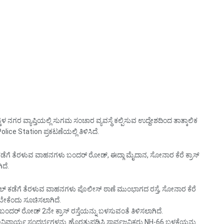
್ಕಳ ನಗರ ವ್ಯಾಪ್ತಿಯಲ್ಲಿ ಸುಗಮ ಸಂಚಾರ ವ್ಯವಸ್ಥೆ ಕಲ್ಪಿಸುವ ಉದ್ದೇಶದಿಂದ ತಾತ್ಕಾಲಿಕ
 Station ಪ್ರಕಟಣೆಯಲ್ಲಿ ತಿಳಿಸಿದೆ.
ಡೆಗೆ ತೆರಳುವ ವಾಹನಗಳು ಬಂದರ್ ರೋಡ್, ಈದ್ಗಾ ಮೈದಾನ, ಸೋನಾರ ಕೆರೆ ಕ್ರಾಸ್
ದೆ.
ಕಲ್ ಕಡೆಗೆ ತೆರಳುವ ವಾಹನಗಳು ಪೊಲೀಸ್ ಠಾಣೆ ಮುಂಭಾಗದ ರಸ್ತೆ, ಸೋನಾರ ಕೆರೆ
ೇಕೆಂದು ಸೂಚಿಸಲಾಗಿದೆ.
ದರ್ ರೋಡ್ 2ನೇ ಕ್ರಾಸ್ ರಸ್ತೆಯನ್ನು ಬಳಸುವಂತೆ ತಿಳಿಸಲಾಗಿದೆ.
ಗೂ ಅನಿವಾರ್ಯ ಸಂದರ್ಭಗಳನ್ನು ಹೊರತುಪಡಿಸಿ ಸಾರ್ವಜನಿಕರು NH-66 ಬಳಕೆಯನ್ನು