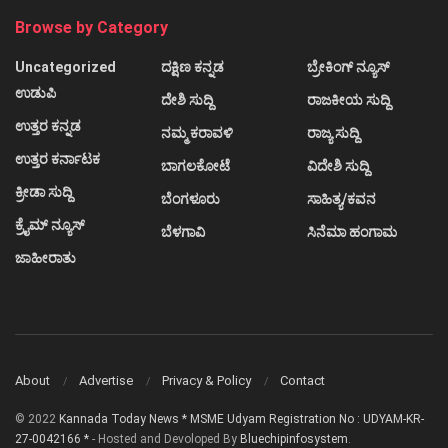
Browse by Category
Uncategorized
ದಕ್ಷಿಣ ಕನ್ನಡ
ಬ್ರೇಕಿಂಗ್ ನ್ಯೂಸ್
ಉಡುಪಿ
ದೇಶಿ ಸುದ್ದಿ
ರಾಜಕೀಯ ಸುದ್ದಿ
ಉತ್ತರ ಕನ್ನಡ
ನಮ್ಮ ಕರಾವಳಿ
ರಾಜ್ಯ ಸುದ್ದಿ
ಉತ್ತರ ಕರ್ನಾಟಕ
ಬಾಗಲಕೋಟೆ
ವಿದೇಶಿ ಸುದ್ದಿ
ಕ್ರೀಡಾ ಸುದ್ದಿ
ಬೆಂಗಳೂರು
ಸಾಹಿತ್ಯ/ಕವನ
ಕ್ರೈಮ್ ನ್ಯೂಸ್
ಬೆಳಗಾವಿ
ಸಿನೆಮಾ ಹಂಗಾಮ
ಜಾಹೀರಾತು
About
Advertise
Privacy & Policy
Contact
© 2022
Kannada Today News * MSME Udyam Registration No : UDYAM-KR-
27-0042166 *
- Hosted and Devoloped By
Bluechipinfosystem
.