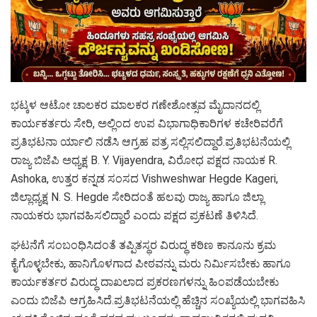
ಭಟ್ಕಳ ಆಟೋ ಚಾಲಕರ ಮಾಲಕರ ಗಣೇಶೋತ್ಸವ ಮೈದಾನದಲ್ಲಿ
ಕಾರ್ಯಕರ್ತರು ಸೇರಿ, ಅಲ್ಲಿಂದ ಉಪ ವಿಭಾಗಾಧಿಕಾರಿಗಳ ಕಚೇರಿವರೆಗೆ
ಪ್ರತಿಭಟನಾ ರ್ಯಾಲಿ ನಡೆಸಿ ಆಗ್ರಹ ಪತ್ರ ಸಲ್ಲಿಸಲಿದ್ದಾರೆ.ಪ್ರತಿಭಟನೆಯಲ್ಲಿ
ರಾಜ್ಯ ಬಿಜೆಪಿ ಅಧ್ಯಕ್ಷ B. Y. Vijayendra, ವಿರೋಧ ಪಕ್ಷದ ನಾಯಕ R.
Ashoka, ಉತ್ತರ ಕನ್ನಡ ಸಂಸದ Vishweshwar Hegde Kageri,
ಜಿಲ್ಲಾಧ್ಯಕ್ಷ N. S. Hegde ಸೇರಿದಂತೆ ಹಲವು ರಾಜ್ಯ ಹಾಗೂ ಜಿಲ್ಲಾ
ನಾಯಕರು ಭಾಗವಹಿಸಲಿದ್ದಾರೆ ಎಂದು ಪಕ್ಷದ ಪ್ರಕಟಣೆ ತಿಳಿಸಿದೆ.
ಘಟನೆಗೆ ಸಂಬಂಧಿಸಿದಂತೆ ತಪ್ಪಿತಸ್ಥರ ವಿರುದ್ಧ ಕಠಿಣ ಕಾನೂನು ಕ್ರಮ
ಕೈಗೊಳ್ಳಬೇಕು, ಹಾನಿಗೊಳಗಾದ ಪೀಠವನ್ನು ಮರು ನಿರ್ಮಿಸಬೇಕು ಹಾಗೂ
ಕಾರ್ಯಕರ್ತರ ವಿರುದ್ಧ ದಾಖಲಾದ ಪ್ರಕರಣಗಳನ್ನು ಹಿಂಪಡೆಯಬೇಕು
ಎಂದು ಬಿಜೆಪಿ ಆಗ್ರಹಿಸಿದೆ.ಪ್ರತಿಭಟನೆಯಲ್ಲಿ ಹೆಚ್ಚಿನ ಸಂಖ್ಯೆಯಲ್ಲಿ ಭಾಗವಹಿಸಿ