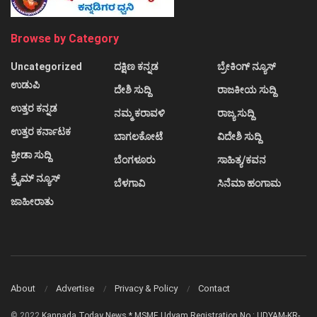
Browse by Category
Uncategorized
ದಕ್ಷಿಣ ಕನ್ನಡ
ಬ್ರೇಕಿಂಗ್ ನ್ಯೂಸ್
ಉಡುಪಿ
ದೇಶಿ ಸುದ್ದಿ
ರಾಜಕೀಯ ಸುದ್ದಿ
ಉತ್ತರ ಕನ್ನಡ
ನಮ್ಮ ಕರಾವಳಿ
ರಾಜ್ಯ ಸುದ್ದಿ
ಉತ್ತರ ಕರ್ನಾಟಕ
ಬಾಗಲಕೋಟೆ
ವಿದೇಶಿ ಸುದ್ದಿ
ಕ್ರೀಡಾ ಸುದ್ದಿ
ಬೆಂಗಳೂರು
ಸಾಹಿತ್ಯ/ಕವನ
ಕ್ರೈಮ್ ನ್ಯೂಸ್
ಬೆಳಗಾವಿ
ಸಿನೆಮಾ ಹಂಗಾಮ
ಜಾಹೀರಾತು
About
Advertise
Privacy & Policy
Contact
© 2022
Kannada Today News * MSME Udyam Registration No : UDYAM-KR-