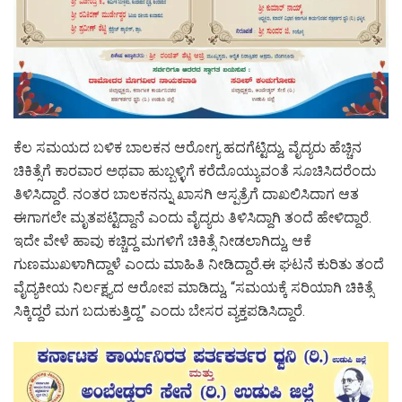
ಕೆಲ ಸಮಯದ ಬಳಿಕ ಬಾಲಕನ ಆರೋಗ್ಯ ಹದಗೆಟ್ಟಿದ್ದು, ವೈದ್ಯರು ಹೆಚ್ಚಿನ
ಚಿಕಿತ್ಸೆಗೆ ಕಾರವಾರ ಅಥವಾ ಹುಬ್ಬಳ್ಳಿಗೆ ಕರೆದೊಯ್ಯುವಂತೆ ಸೂಚಿಸಿದರೆಂದು
ತಿಳಿಸಿದ್ದಾರೆ. ನಂತರ ಬಾಲಕನನ್ನು ಖಾಸಗಿ ಆಸ್ಪತ್ರೆಗೆ ದಾಖಲಿಸಿದಾಗ ಆತ
ಈಗಾಗಲೇ ಮೃತಪಟ್ಟಿದ್ದಾನೆ ಎಂದು ವೈದ್ಯರು ತಿಳಿಸಿದ್ದಾಗಿ ತಂದೆ ಹೇಳಿದ್ದಾರೆ.
ಇದೇ ವೇಳೆ ಹಾವು ಕಚ್ಚಿದ್ದ ಮಗಳಿಗೆ ಚಿಕಿತ್ಸೆ ನೀಡಲಾಗಿದ್ದು, ಆಕೆ
ಗುಣಮುಖಳಾಗಿದ್ದಾಳೆ ಎಂದು ಮಾಹಿತಿ ನೀಡಿದ್ದಾರೆ.ಈ ಘಟನೆ ಕುರಿತು ತಂದೆ
ವೈದ್ಯಕೀಯ ನಿರ್ಲಕ್ಷ್ಯದ ಆರೋಪ ಮಾಡಿದ್ದು, “ಸಮಯಕ್ಕೆ ಸರಿಯಾಗಿ ಚಿಕಿತ್ಸೆ
ಸಿಕ್ಕಿದ್ದರೆ ಮಗ ಬದುಕುತ್ತಿದ್ದ” ಎಂದು ಬೇಸರ ವ್ಯಕ್ತಪಡಿಸಿದ್ದಾರೆ.