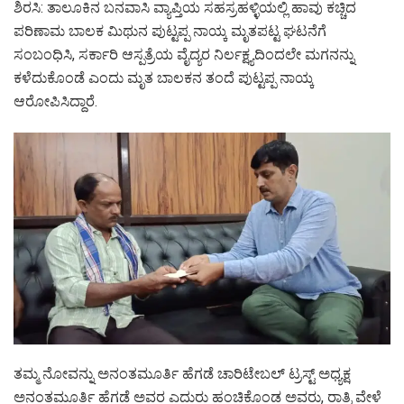
ಶಿರಸಿ: ತಾಲೂಕಿನ ಬನವಾಸಿ ವ್ಯಾಪ್ತಿಯ ಸಹಸ್ರಹಳ್ಳಿಯಲ್ಲಿ ಹಾವು ಕಚ್ಚಿದ
ಪರಿಣಾಮ ಬಾಲಕ ಮಿಥುನ ಪುಟ್ಟಪ್ಪ ನಾಯ್ಕ ಮೃತಪಟ್ಟ ಘಟನೆಗೆ
ಸಂಬಂಧಿಸಿ, ಸರ್ಕಾರಿ ಆಸ್ಪತ್ರೆಯ ವೈದ್ಯರ ನಿರ್ಲಕ್ಷ್ಯದಿಂದಲೇ ಮಗನನ್ನು
ಕಳೆದುಕೊಂಡೆ ಎಂದು ಮೃತ ಬಾಲಕನ ತಂದೆ ಪುಟ್ಟಪ್ಪ ನಾಯ್ಕ
ಆರೋಪಿಸಿದ್ದಾರೆ.
ತಮ್ಮ ನೋವನ್ನು ಅನಂತಮೂರ್ತಿ ಹೆಗಡೆ ಚಾರಿಟೇಬಲ್ ಟ್ರಸ್ಟ್ ಅಧ್ಯಕ್ಷ
ಅನಂತಮೂರ್ತಿ ಹೆಗಡೆ ಅವರ ಎದುರು ಹಂಚಿಕೊಂಡ ಅವರು, ರಾತ್ರಿ ವೇಳೆ