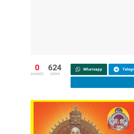
0
624
Whatsapp
Teleg
SHARES
VIEWS