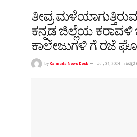
ತೀವ್ರ ಮಳೆಯಾಗುತ್ತಿರು
ಕನ್ನಡ ಜಿಲ್ಲೆಯ ಕರಾವಳ
ಕಾಲೇಜುಗಳಿ ಗೆ ರಜೆ ಘ
by
Kannada News Desk
July 31, 2024
in
ಉತ್ತರ 