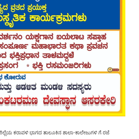
 ಜಿಲ್ಲೆಯ ಕರಾವಳಿ ಭಾಗದ ತಾಲೂಕಿನ ಶಾಲಾ-ಕಾಲೇಜುಗಳಿ ಗೆ ರಜೆ