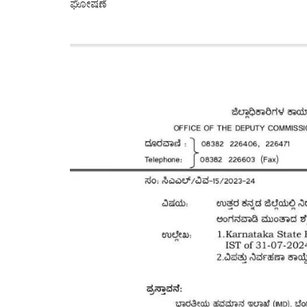
ಘೋಷಣೆ